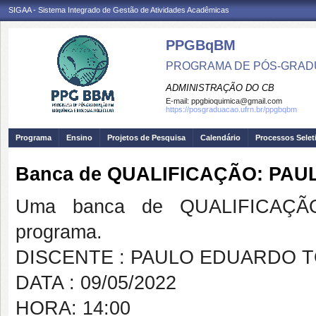
SIGAA - Sistema Integrado de Gestão de Atividades Acadêmicas
PPGBqBM
PROGRAMA DE PÓS-GRADU
ADMINISTRAÇÃO DO CB
E-mail:
ppgbioquimica@gmail.com
https://posgraduacao.ufrn.br/ppgbqbm
Programa
Ensino
Projetos de Pesquisa
Calendário
Processos Selet
Banca de QUALIFICAÇÃO: PA
Uma banca de QUALIFICAÇÃO
programa.
DISCENTE : PAULO EDUARDO 
DATA : 09/05/2022
HORA: 14:00