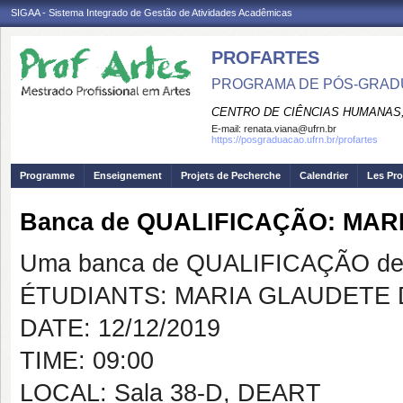
SIGAA - Sistema Integrado de Gestão de Atividades Acadêmicas
PROFARTES
PROGRAMA DE PÓS-GRADU
CENTRO DE CIÊNCIAS HUMANAS,
E-mail:
renata.viana@ufrn.br
https://posgraduacao.ufrn.br/profartes
Programme
Enseignement
Projets de Pecherche
Calendrier
Les Pro
Banca de QUALIFICAÇÃO: MAR
Uma banca de QUALIFICAÇÃO de 
ÉTUDIANTS: MARIA GLAUDETE 
DATE: 12/12/2019
TIME: 09:00
LOCAL: Sala 38-D, DEART