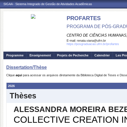
SIGAA - Sistema Integrado de Gestão de Atividades Acadêmicas
PROFARTES
PROGRAMA DE PÓS-GRADU
CENTRO DE CIÊNCIAS HUMANAS,
E-mail:
renata.viana@ufrn.br
https://posgraduacao.ufrn.br/profartes
Programme
Enseignement
Projets de Pecherche
Calendrier
Les Pro
Dissertation/Thèse
Clique
aqui
para acessar os arquivos diretamente da Biblioteca Digital de Teses e Di
2026
Thèses
ALESSANDRA MOREIRA BEZ
COLLECTIVE CREATION I