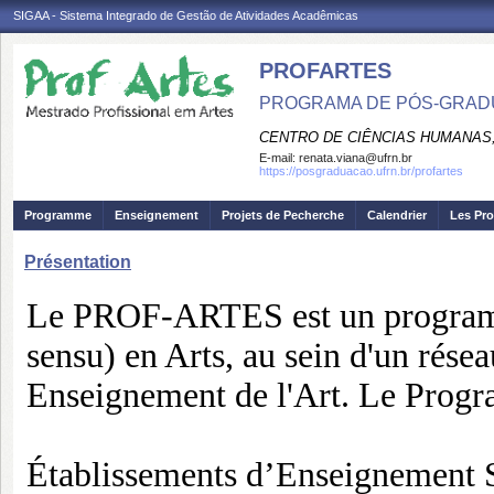
SIGAA - Sistema Integrado de Gestão de Atividades Acadêmicas
PROFARTES
PROGRAMA DE PÓS-GRADU
CENTRO DE CIÊNCIAS HUMANAS,
E-mail:
renata.viana@ufrn.br
https://posgraduacao.ufrn.br/profartes
Programme
Enseignement
Projets de Pecherche
Calendrier
Les Pro
Présentation
Le PROF-ARTES est un programm
sensu) en Arts, au sein d'un rése
Enseignement de l'Art. Le Prog
Établissements d’Enseignement 