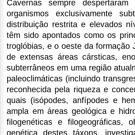
Cavernas sempre despertaram a
organismos exclusivamente sub
distribuição restrita e elevados 
têm sido apontados como os princ
troglóbias, e o oeste da formação J
de extensas áreas cársticas, en
subterrâneos em uma região atual
paleoclimáticas (incluindo transgr
reconhecida pela riqueza e conce
quais (isópodes, anfípodes e hem
ampla em áreas geológica e hidro
filogenéticas e filogeográficas,
genética destes táxons, investiga