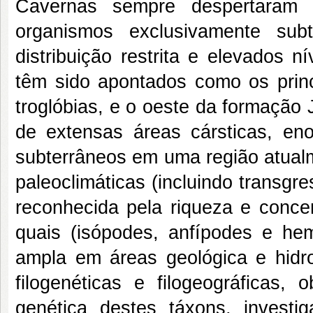
Cavernas sempre despertaram a
organismos exclusivamente sub
distribuição restrita e elevados 
têm sido apontados como os princ
troglóbias, e o oeste da formação J
de extensas áreas cársticas, en
subterrâneos em uma região atual
paleoclimáticas (incluindo transgr
reconhecida pela riqueza e conce
quais (isópodes, anfípodes e hem
ampla em áreas geológica e hidro
filogenéticas e filogeográficas,
genética destes táxons, investiga