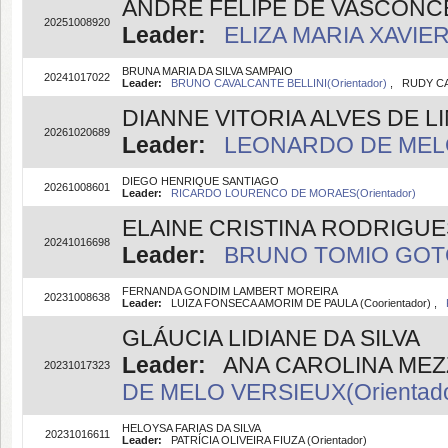
ANDRÉ FELIPE DE VASCON
20251008920
Leader:
ELIZA MARIA XAVIER
BRUNA MARIA DA SILVA SAMPAIO
20241017022
Leader:
BRUNO CAVALCANTE BELLINI(Orientador)
, RUDY CA
DIANNE VITORIA ALVES DE L
20261020689
Leader:
LEONARDO DE MELO 
DIEGO HENRIQUE SANTIAGO
20261008601
Leader:
RICARDO LOURENCO DE MORAES(Orientador)
ELAINE CRISTINA RODRIGU
20241016698
Leader:
BRUNO TOMIO GOTO(
FERNANDA GONDIM LAMBERT MOREIRA
20231008638
Leader:
LUIZA FONSECA AMORIM DE PAULA (Coorientador) ,
GLÁUCIA LIDIANE DA SILVA
Leader:
ANA CAROLINA MEZZO
20231017323
DE MELO VERSIEUX(Orientado
HELOYSA FARIAS DA SILVA
20231016611
Leader:
PATRÍCIA OLIVEIRA FIUZA (Orientador)