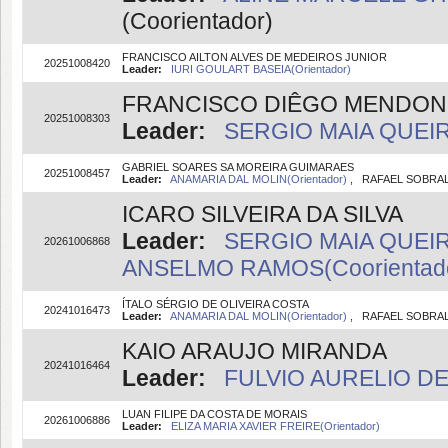
(Coorientador)
FRANCISCO AILTON ALVES DE MEDEIROS JUNIOR
20251008420
Leader:
IURI GOULART BASEIA(Orientador)
FRANCISCO DIÊGO MENDON
20251008303
Leader:
SERGIO MAIA QUEIRO
GABRIEL SOARES SA MOREIRA GUIMARAES
20251008457
Leader:
ANAMARIA DAL MOLIN(Orientador)
, RAFAEL SOBRAL 
ICARO SILVEIRA DA SILVA
Leader:
SERGIO MAIA QUEIR
20261006868
ANSELMO RAMOS(Coorientad
ÍTALO SÉRGIO DE OLIVEIRA COSTA
20241016473
Leader:
ANAMARIA DAL MOLIN(Orientador)
, RAFAEL SOBRAL 
KAIO ARAUJO MIRANDA
20241016464
Leader:
FULVIO AURELIO DE
LUAN FILIPE DA COSTA DE MORAIS
20261006886
Leader:
ELIZA MARIA XAVIER FREIRE(Orientador)