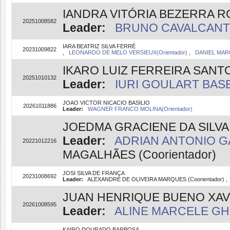
IANDRA VITÓRIA BEZERRA 
20251008582
Leader:
BRUNO CAVALCANTE 
IARA BEATRIZ SILVA FERRÉ
20231009822
,
LEONARDO DE MELO VERSIEUX(Orientador)
,
DANIEL MARQ
IKARO LUIZ FERREIRA SANT
20251010132
Leader:
IURI GOULART BASEI
JOAO VICTOR NICACIO BASILIO
20261011886
Leader:
WAGNER FRANCO MOLINA(Orientador)
JOEDMA GRACIENE DA SILVA
Leader:
ADRIAN ANTONIO GA
20221012216
MAGALHÃES (Coorientador)
JOSI SILVA DE FRANÇA
20231008692
Leader:
ALEXANDRE DE OLIVEIRA MARQUES (Coorientador) 
JUAN HENRIQUE BUENO XAV
20261008595
Leader:
ALINE MARCELE GHIL
KAIRO DOURADO BARBOSA