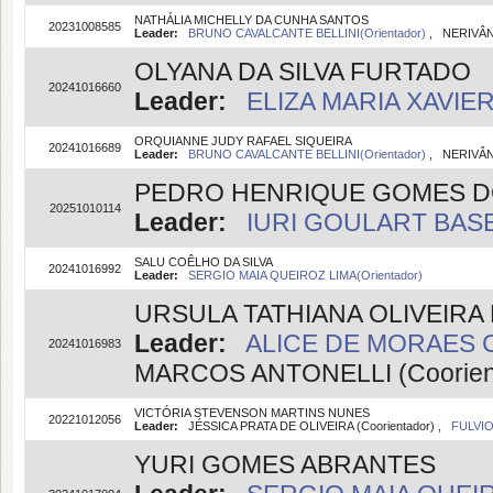
NATHÁLIA MICHELLY DA CUNHA SANTOS
20231008585
Leader:
BRUNO CAVALCANTE BELLINI(Orientador)
, NERIVÂN
OLYANA DA SILVA FURTADO
20241016660
Leader:
ELIZA MARIA XAVIER
ORQUIANNE JUDY RAFAEL SIQUEIRA
20241016689
Leader:
BRUNO CAVALCANTE BELLINI(Orientador)
, NERIVÂN
PEDRO HENRIQUE GOMES D
20251010114
Leader:
IURI GOULART BASEI
SALU COÊLHO DA SILVA
20241016992
Leader:
SERGIO MAIA QUEIROZ LIMA(Orientador)
URSULA TATHIANA OLIVEIRA
Leader:
ALICE DE MORAES C
20241016983
MARCOS ANTONELLI (Coorien
VICTÓRIA STEVENSON MARTINS NUNES
20221012056
Leader:
JÉSSICA PRATA DE OLIVEIRA (Coorientador) ,
FULVIO
YURI GOMES ABRANTES