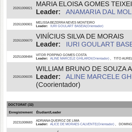
MARIA ELOISA GOMES TEIXE
20261006821
Leader:
ANAMARIA DAL MOLIN
MELISSA BEZERRA NEVES MONTEIRO
20261006901
Leader:
IURI GOULART BASEIA(Orientador)
VINÍCIUS SILVA DE MORAIS
20261006670
Leader:
IURI GOULART BASEI
VITOR PORPINO GOMES COSTA
20251008484
Leader:
ALINE MARCELE GHILARDI(Orientador)
, TITO AUREL
WILLIAM BRUNO DE SOUZA 
Leader:
ALINE MARCELE GHI
20261006035
(Coorientador)
DOCTORAT (32)
Enregistrement
Étudiant/Leader
ADRIANA QUEIROZ DE LIMA
20231008683
Leader:
ALICE DE MORAES CALVENTE(Orientador)
, DOMINGO