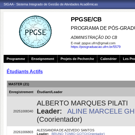
SIGAA - Sistema Integrado de Gestão de Atividades Acadêmicas
PPGSE/CB
PROGRAMA DE PÓS-GRADU
ADMINISTRAÇÃO DO CB
E-mail:
ppgse.ufrn@gmail.com
https://posgraduacao.ufrn.br/5579
Programme
Enseignement
Projets de Pecherche
Calendrier
Les Pro
Étudiants Actifs
MASTER (21)
Enregistrement
Étudiant/Leader
ALBERTO MARQUES PILATI
Leader:
ALINE MARCELE GHI
20251008340
(Coorientador)
ALESSANDRA DE AZEVEDO SANTOS
20261006803
Leader:
BRUNO TOMIO GOTO(Orientador)