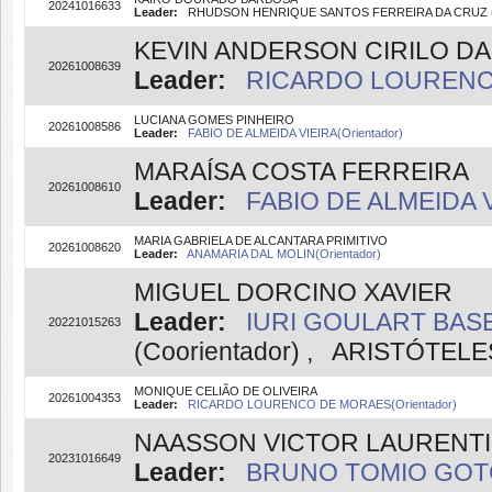
20241016633
Leader:
RHUDSON HENRIQUE SANTOS FERREIRA DA CRUZ (O
KEVIN ANDERSON CIRILO DA 
20261008639
Leader:
RICARDO LOURENCO
LUCIANA GOMES PINHEIRO
20261008586
Leader:
FABIO DE ALMEIDA VIEIRA(Orientador)
MARAÍSA COSTA FERREIRA
20261008610
Leader:
FABIO DE ALMEIDA V
MARIA GABRIELA DE ALCANTARA PRIMITIVO
20261008620
Leader:
ANAMARIA DAL MOLIN(Orientador)
MIGUEL DORCINO XAVIER
Leader:
IURI GOULART BASEI
20221015263
(Coorientador) , ARISTÓTELE
MONIQUE CELIÃO DE OLIVEIRA
20261004353
Leader:
RICARDO LOURENCO DE MORAES(Orientador)
NAASSON VICTOR LAURENTI
20231016649
Leader:
BRUNO TOMIO GOTO(