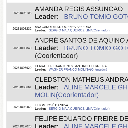
AMANDA REGIS ASSUNCAO
20261006106
Leader:
BRUNO TOMIO GOTO(
ANA CAROLYNA DIOGENES BEZERRA
20251008232
Leader:
SERGIO MAIA QUEIROZ LIMA(Orientador)
ANDRÉ SANTOS DE AQUINO 
Leader:
BRUNO TOMIO GOTO
20261006840
(Coorientador)
CLARA LIERICA ANTUNES SANTIAGO FERREIRA
20261006920
Leader:
WAGNER FRANCO MOLINA(Orientador)
CLEDSTON MATHEUS ANDRA
Leader:
ALINE MARCELE GHI
20261006661
MOLIN(Coorientador)
ELTON JOSÉ DA SILVA
20251008466
Leader:
SERGIO MAIA QUEIROZ LIMA(Orientador)
FELIPE EDUARDO FREIRE D
Leader:
ALINE MARCELE GHI
20241017078