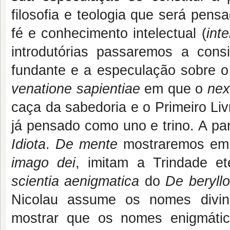
filosofia e teologia que será pen
fé e conhecimento intelectual (
inte
introdutórias passaremos a consi
fundante e a especulação sobre 
venatione sapientiae
em que o
nex
caça da sabedoria e o Primeiro Li
já pensado como uno e trino. A pa
Idiota
.
De mente
mostraremos em 
imago dei
, imitam a Trindade e
scientia aenigmatica
do
De beryllo
Nicolau assume os nomes divin
mostrar que os nomes enigmático