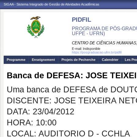
SIGAA - Sistema Integrado de Gestão de Atividades Acadêmicas
PIDFIL
PROGRAMA DE PÓS-GRADU
UFPE - UFRN)
CENTRO DE CIÊNCIAS HUMANAS,
E-mail:
Indisponible
https://posgraduacao.ufrn.br/pidfil
Programme
Enseignement
Projets de Pecherche
Calendrier
Les Pro
Banca de DEFESA: JOSE TEIXE
Uma banca de DEFESA de DOUTOR
DISCENTE: JOSE TEIXEIRA NE
DATA: 23/04/2012
HORA: 10:00
LOCAL: AUDITORIO D - CCHLA