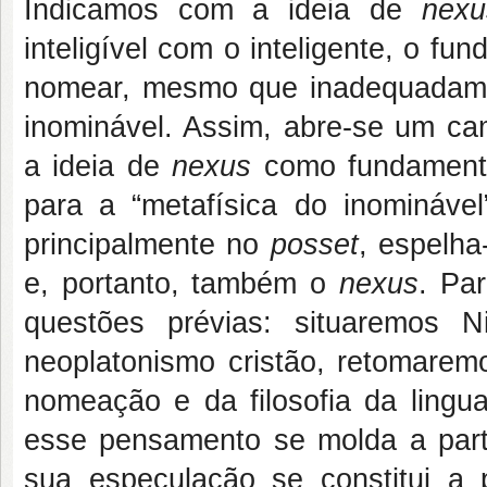
Indicamos com a ideia de
nexu
inteligível com o inteligente, o 
nomear, mesmo que inadequadamen
inominável. Assim, abre-se um ca
a ideia de
nexus
como fundamental
para a “metafísica do inomináv
principalmente no
posset
, espelha
e, portanto, também o
nexus
. Pa
questões prévias: situaremos 
neoplatonismo cristão, retomare
nomeação e da filosofia da ling
esse pensamento se molda a parti
sua especulação se constitui a p