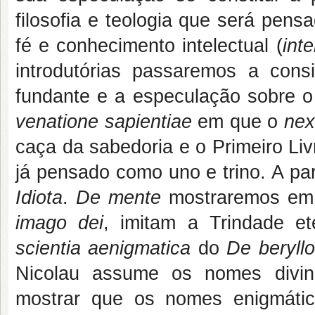
filosofia e teologia que será pen
fé e conhecimento intelectual (
inte
introdutórias passaremos a consi
fundante e a especulação sobre 
venatione sapientiae
em que o
nex
caça da sabedoria e o Primeiro Li
já pensado como uno e trino. A pa
Idiota
.
De mente
mostraremos em 
imago dei
, imitam a Trindade e
scientia aenigmatica
do
De beryllo
Nicolau assume os nomes divin
mostrar que os nomes enigmático