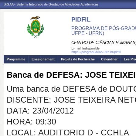
SIGAA - Sistema Integrado de Gestão de Atividades Acadêmicas
PIDFIL
PROGRAMA DE PÓS-GRADU
UFPE - UFRN)
CENTRO DE CIÊNCIAS HUMANAS,
E-mail:
Indisponible
https://posgraduacao.ufrn.br/pidfil
Programme
Enseignement
Projets de Pecherche
Calendrier
Les Pro
Banca de DEFESA: JOSE TEIXE
Uma banca de DEFESA de DOUTOR
DISCENTE: JOSE TEIXEIRA NE
DATA: 23/04/2012
HORA: 09:30
LOCAL: AUDITORIO D - CCHLA