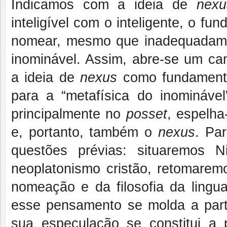
Indicamos com a ideia de
nexu
inteligível com o inteligente, o 
nomear, mesmo que inadequadamen
inominável. Assim, abre-se um ca
a ideia de
nexus
como fundamental
para a “metafísica do inomináv
principalmente no
posset
, espelha
e, portanto, também o
nexus
. Pa
questões prévias: situaremos 
neoplatonismo cristão, retomare
nomeação e da filosofia da ling
esse pensamento se molda a parti
sua especulação se constitui a p