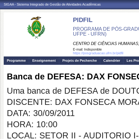
SIGAA - Sistema Integrado de Gestão de Atividades Acadêmicas
PIDFIL
PROGRAMA DE PÓS-GRADU
UFPE - UFRN)
CENTRO DE CIÊNCIAS HUMANAS,
E-mail:
Indisponible
https://posgraduacao.ufrn.br/pidfil
Programme
Enseignement
Projets de Pecherche
Calendrier
Les Pro
Banca de DEFESA: DAX FONS
Uma banca de DEFESA de DOUTOR
DISCENTE: DAX FONSECA MOR
DATA: 30/09/2011
HORA: 10:00
LOCAL: SETOR II - AUDITORIO I