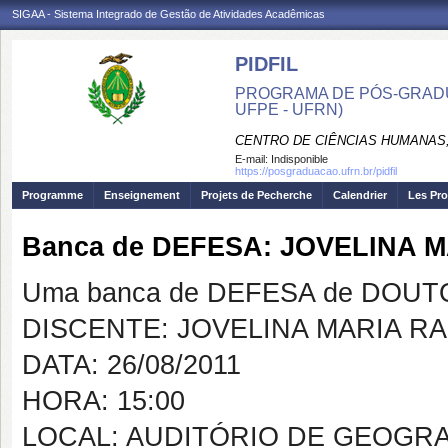
SIGAA - Sistema Integrado de Gestão de Atividades Acadêmicas
PIDFIL
PROGRAMA DE PÓS-GRADU
UFPE - UFRN)
CENTRO DE CIÊNCIAS HUMANAS,
E-mail:
Indisponible
https://posgraduacao.ufrn.br/pidfil
Programme
Enseignement
Projets de Pecherche
Calendrier
Les Pro
Banca de DEFESA: JOVELINA 
Uma banca de DEFESA de DOUTOR
DISCENTE: JOVELINA MARIA R
DATA: 26/08/2011
HORA: 15:00
LOCAL: AUDITÓRIO DE GEOGRA