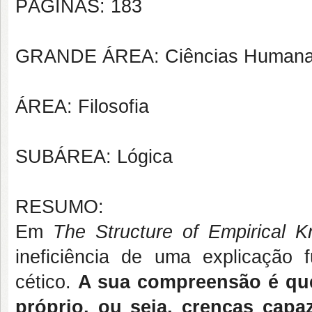
PÁGINAS: 183
GRANDE ÁREA: Ciências Human
ÁREA: Filosofia
SUBÁREA: Lógica
RESUMO:
Em
The
Structure
of
Empirical
K
ineficiência de uma explicação 
cético.
A sua compreensão é que
próprio, ou seja, crenças capa