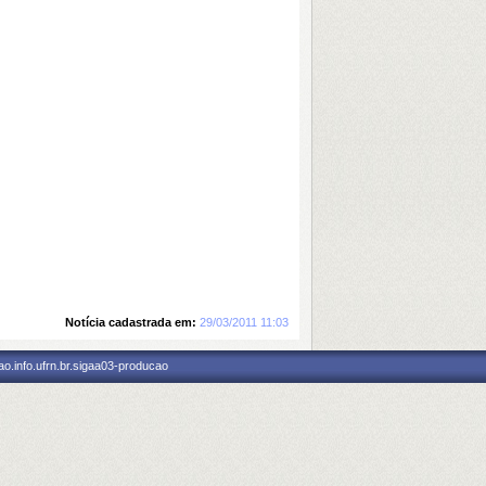
Notícia cadastrada em:
29/03/2011 11:03
o.info.ufrn.br.sigaa03-producao