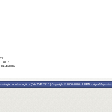
ITZ
Z - UFPE
L PELLEJERO
cnologia da Informação - (84) 3342 2210 | Copyright © 2006-2026 - UFRN - sigaa03-produca