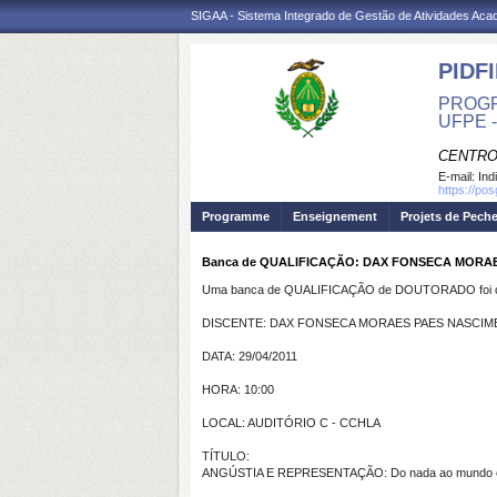
SIGAA - Sistema Integrado de Gestão de Atividades Ac
PIDFI
PROGR
UFPE 
CENTRO
E-mail:
Ind
https://pos
Programme
Enseignement
Projets de Pech
Banca de QUALIFICAÇÃO: DAX FONSECA MORAES 
Uma banca de QUALIFICAÇÃO de DOUTORADO foi ca
DISCENTE: DAX FONSECA MORAES PAES NASCI
DATA: 29/04/2011
HORA: 10:00
LOCAL: AUDITÓRIO C - CCHLA
TÍTULO:
ANGÚSTIA E REPRESENTAÇÃO: Do nada ao mundo e 