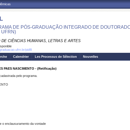
adêmicas
L
AMA DE PÓS-GRADUAÇÃO INTEGRADO DE DOUTORADO E
- UFRN)
 DE CIÊNCIAS HUMANAS, LETRAS E ARTES
isponible
graduacao.ufrn.br/pidfil
erche
Calendrier
Les Processus de Sélection
Nouvelles
PAES NASCIMENTO - (Retificação)
dastrada pelo programa.
MENTO
o enclausuramento da vontade