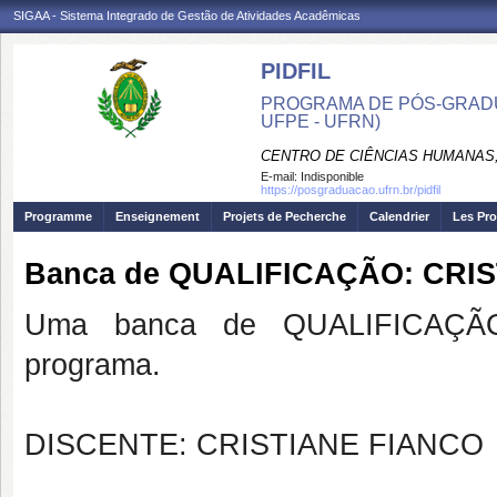
SIGAA - Sistema Integrado de Gestão de Atividades Acadêmicas
PIDFIL
PROGRAMA DE PÓS-GRADU
UFPE - UFRN)
CENTRO DE CIÊNCIAS HUMANAS,
E-mail:
Indisponible
https://posgraduacao.ufrn.br/pidfil
Programme
Enseignement
Projets de Pecherche
Calendrier
Les Pro
Banca de QUALIFICAÇÃO: CRI
Uma banca de QUALIFICAÇÃO
programa.
DISCENTE: CRISTIANE FIANCO