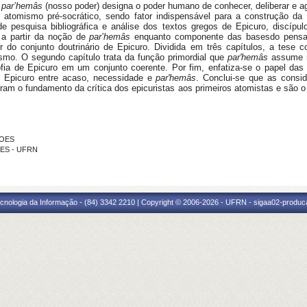
par’hemâs
(nosso poder)
designa o poder humano de conhecer, deliberar e ag
atomismo pré-socrático, sendo fator indispensável para a construção da f
ir de pesquisa bibliográfica e análise dos textos gregos de Epicuro, discípu
 a partir da noção de
par’hem
â
s
enquanto
componente das bases
do
pens
 do conjunto doutrinário de Epicuro
.
Dividida em três capítulos, a tese 
smo. O segundo capítulo trata da função primordial que
par'hemâs
assume n
ofia de Epicuro em um conjunto coerente. Por fim, enfatiza-se o papel das n
r Epicuro entre acaso, necessidade e
par'hemâs
. Conclui-se que as consid
ram o fundamento da crítica dos epicuristas aos primeiros atomistas e são o p
HOES
DES - UFRN
cnologia da Informação - (84) 3342 2210 | Copyright © 2006-2026 - UFRN - sigaa02-produca