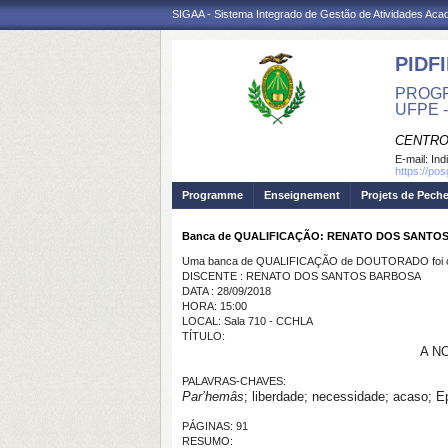
SIGAA - Sistema Integrado de Gestão de Atividades Ac
PIDFI
PROGR
UFPE 
CENTRO
E-mail:
Ind
https://pos
Programme
Enseignement
Projets de Pech
Banca de QUALIFICAÇÃO: RENATO DOS SANTO
Uma banca de QUALIFICAÇÃO de DOUTORADO foi ca
DISCENTE : RENATO DOS SANTOS BARBOSA
DATA : 28/09/2018
HORA: 15:00
LOCAL: Sala 710 - CCHLA
TÍTULO:
A N
PALAVRAS-CHAVES:
Par’hemâs
;
liberdade;
necessidade; acaso; Ep
PÁGINAS: 91
RESUMO: