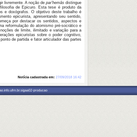
ir livremente. A noção de
par’hemâs
distingue
ilosofia de Epicuro. Esta tese é produto da
los e doxógrafos. O
objetivo
deste trabalho
é
amento
epicurista,
apresentando seu sentido,
começa por destacar os sentidos, aspectos e
a reformulação do atomismo pré-socrático e
oções de limite, ilimitado e variação para a
erações epicuristas sobre o poder cognitivo,
onto de partida e fator articulador das partes
Notícia cadastrada em:
27/09/2018 16:42
o.info.ufrn.br.sigaa02-producao