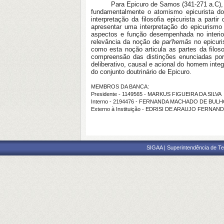
Para Epicuro
de Samos (341-271 a.C)
,
fundamentalmente o atomismo epicurista do 
interpretação da filosofia epicurista a part
apresentar uma interpretação do epicurismo
aspectos e função desempenhada no interior
relevância da noção de
par'hemâs
no epicuri
como esta noção articula as partes da filos
compreensão das distinções enunciadas po
deliberativo, causal e acional do homem integ
do conjunto doutrinário de Epicuro.
MEMBROS DA BANCA:
Presidente - 1149565 - MARKUS FIGUEIRA DA SILVA
Interno - 2194476 - FERNANDA MACHADO DE BUL
Externo à Instituição - EDRISI DE ARAUJO FERNAN
SIGAA | Superintendência de Te