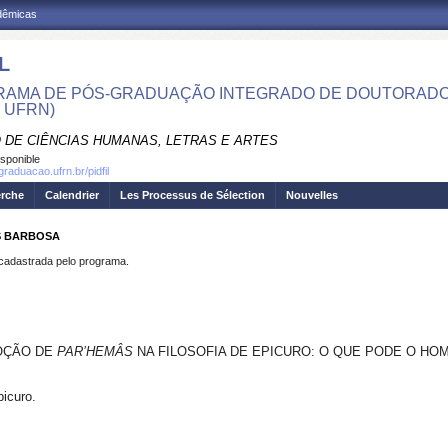
adêmicas
L
AMA DE PÓS-GRADUAÇÃO INTEGRADO DE DOUTORADO E
- UFRN)
 DE CIÊNCIAS HUMANAS, LETRAS E ARTES
isponible
graduacao.ufrn.br/pidfil
erche
Calendrier
Les Processus de Sélection
Nouvelles
S BARBOSA
dastrada pelo programa.
OÇÃO DE
PAR’HEMÂS
NA FILOSOFIA DE EPICURO: O QUE PODE O HO
icuro.