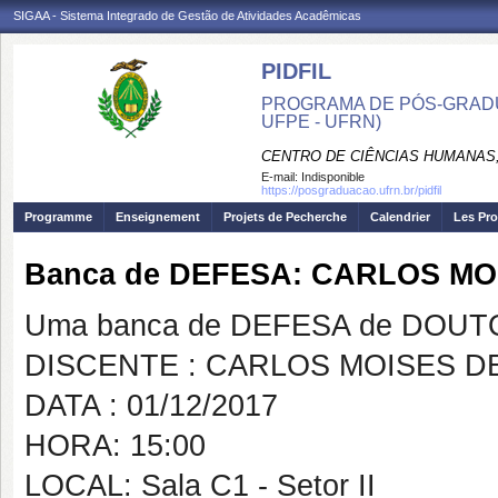
SIGAA - Sistema Integrado de Gestão de Atividades Acadêmicas
PIDFIL
PROGRAMA DE PÓS-GRADU
UFPE - UFRN)
CENTRO DE CIÊNCIAS HUMANAS,
E-mail:
Indisponible
https://posgraduacao.ufrn.br/pidfil
Programme
Enseignement
Projets de Pecherche
Calendrier
Les Pro
Banca de DEFESA: CARLOS MO
Uma banca de DEFESA de DOUTOR
DISCENTE : CARLOS MOISES DE
DATA : 01/12/2017
HORA: 15:00
LOCAL: Sala C1 - Setor II