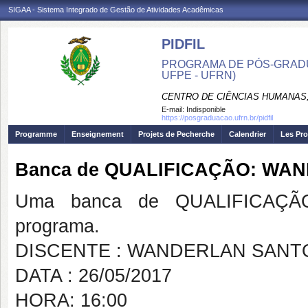
SIGAA - Sistema Integrado de Gestão de Atividades Acadêmicas
PIDFIL
PROGRAMA DE PÓS-GRADU
UFPE - UFRN)
CENTRO DE CIÊNCIAS HUMANAS,
E-mail:
Indisponible
https://posgraduacao.ufrn.br/pidfil
Programme
Enseignement
Projets de Pecherche
Calendrier
Les Pro
Banca de QUALIFICAÇÃO: WA
Uma banca de QUALIFICAÇÃO
programa.
DISCENTE : WANDERLAN SANT
DATA : 26/05/2017
HORA: 16:00