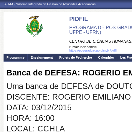
SIGAA - Sistema Integrado de Gestão de Atividades Acadêmicas
PIDFIL
PROGRAMA DE PÓS-GRADU
UFPE - UFRN)
CENTRO DE CIÊNCIAS HUMANAS,
E-mail:
Indisponible
https://posgraduacao.ufrn.br/pidfil
Programme
Enseignement
Projets de Pecherche
Calendrier
Les Pro
Banca de DEFESA: ROGERIO 
Uma banca de DEFESA de DOUTOR
DISCENTE: ROGERIO EMILIAN
DATA: 03/12/2015
HORA: 16:00
LOCAL: CCHLA