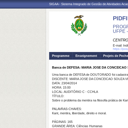
SIGAA - Sistema Integrado de Gestão de Atividades Ac
PIDFI
PROGR
UFPE 
CENTRO
E-mail:
Ind
https://pos
Programme
Enseignement
Projets de Pech
Banca de DEFESA: MARIA JOSE DA CONCEICAO
Uma banca de DEFESA de DOUTORADO foi cadastrad
DISCENTE: MARIA JOSE DA CONCEICAO SOUZA V
DATA: 23/04/2014
HORA: 15:00
LOCAL: AUDITÓRIO C - CCHLA
TÍTULO:
Sobre o problema da mentira na filosofia prática de Kan
PALAVRAS-CHAVES:
Kant, mentira, liberdade, direito e moral.
PÁGINAS: 165
GRANDE ÁREA: Ciências Humanas