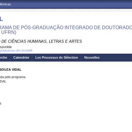
adêmicas
L
AMA DE PÓS-GRADUAÇÃO INTEGRADO DE DOUTORADO E
- UFRN)
 DE CIÊNCIAS HUMANAS, LETRAS E ARTES
isponible
graduacao.ufrn.br/pidfil
erche
Calendrier
Les Processus de Sélection
Nouvelles
 SOUZA VIDAL
a pelo programa.
IDAL
t