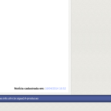
Notícia cadastrada em:
16/04/2014 16:52
o.info.ufrn.br.sigaa14-producao