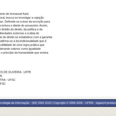
ento de Immanuel Kant.
moral, busca-se investigar a rejeição
eraz. Defende-se a tese da exceção para
 tortura e diante do assassino. Assim,
mbito do direito, da política e da
iberdades externas e a ideia do
e do direito se estabelece com a garantia
eafirma-se a incondicionalidade que é
sibilidade de uma regra prática que
nderando valores como igualdade
, o princípio da humanidade que ensina
ES DE OLIVEIRA - UFPE
IN
UTRA - UFSC
UFSC
cnologia da Informação - (84) 3342 2210 | Copyright © 2006-2026 - UFRN - sigaa14-produca