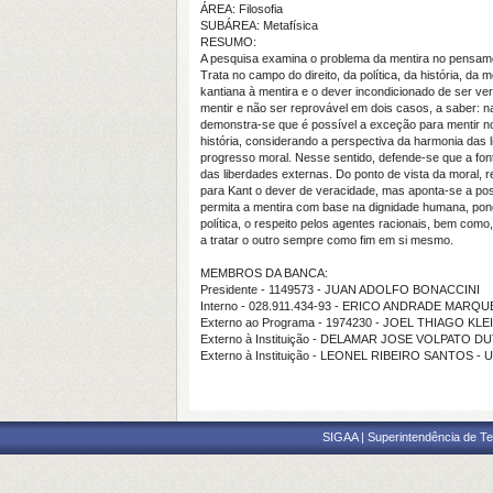
ÁREA: Filosofia
SUBÁREA: Metafísica
RESUMO:
A pesquisa examina o problema da mentira no pensam
Trata no campo do direito, da política, da história, da 
kantiana à mentira e o dever incondicionado de ser v
mentir e não ser reprovável em dois casos, a saber: na
demonstra-se que é possível a exceção para mentir no â
história, considerando a perspectiva da harmonia das l
progresso moral. Nesse sentido, defende-se que a font
das liberdades externas. Do ponto de vista da moral, r
para Kant o dever de veracidade, mas aponta-se a pos
permita a mentira com base na dignidade humana, po
política, o respeito pelos agentes racionais, bem como
a tratar o outro sempre como fim em si mesmo.
MEMBROS DA BANCA:
Presidente - 1149573 - JUAN ADOLFO BONACCINI
Interno - 028.911.434-93 - ERICO ANDRADE MARQU
Externo ao Programa - 1974230 - JOEL THIAGO KLE
Externo à Instituição - DELAMAR JOSE VOLPATO D
Externo à Instituição - LEONEL RIBEIRO SANTOS - 
SIGAA | Superintendência de Te