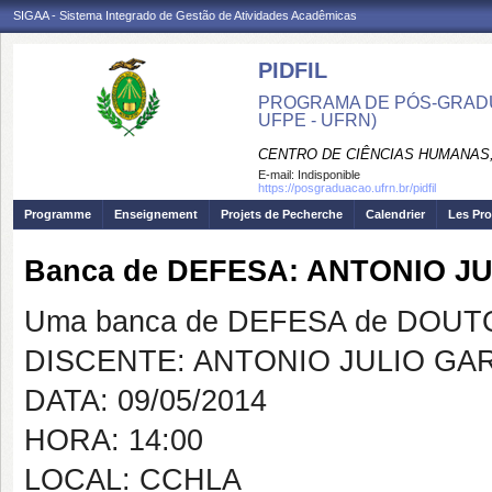
SIGAA - Sistema Integrado de Gestão de Atividades Acadêmicas
PIDFIL
PROGRAMA DE PÓS-GRADU
UFPE - UFRN)
CENTRO DE CIÊNCIAS HUMANAS,
E-mail:
Indisponible
https://posgraduacao.ufrn.br/pidfil
Programme
Enseignement
Projets de Pecherche
Calendrier
Les Pro
Banca de DEFESA: ANTONIO J
Uma banca de DEFESA de DOUTOR
DISCENTE: ANTONIO JULIO GA
DATA: 09/05/2014
HORA: 14:00
LOCAL: CCHLA