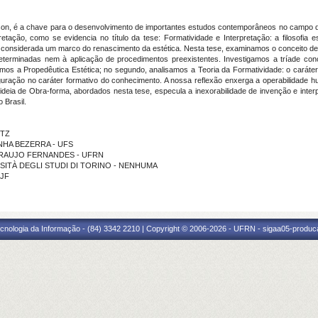
yson, é a chave para o desenvolvimento de importantes estudos contemporâneos no campo d
ção, como se evidencia no título da tese: Formatividade e Interpretação: a filosofia es
é considerada um marco do renascimento da estética. Nesta tese, examinamos o conceito d
eterminadas nem à aplicação de procedimentos preexistentes. Investigamos a tríade concei
amos a Propedêutica Estética; no segundo, analisamos a Teoria da Formatividade: o caráter e
guração no caráter formativo do conhecimento. A nossa reflexão enxerga a operabilidade h
ideia de Obra-forma, abordados nesta tese, especula a inexorabilidade de invenção e inte
 Brasil.
ITZ
CUNHA BEZERRA - UFS
DE ARAUJO FERNANDES - UFRN
VERSITÀ DEGLI STUDI DI TORINO - NENHUMA
FJF
cnologia da Informação - (84) 3342 2210 | Copyright © 2006-2026 - UFRN - sigaa05-produca