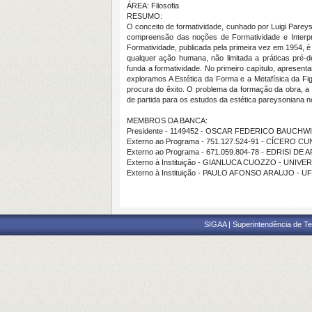
ÁREA: Filosofia
RESUMO:
O conceito de formatividade, cunhado por Luigi Pare
compreensão das noções de Formatividade e Interpreta
Formatividade, publicada pela primeira vez em 1954, 
qualquer ação humana, não limitada a práticas pré-d
funda a formatividade. No primeiro capítulo, apresent
exploramos A Estética da Forma e a Metafísica da Fi
procura do êxito. O problema da formação da obra, a 
de partida para os estudos da estética pareysoniana no
MEMBROS DA BANCA:
Presidente - 1149452 - OSCAR FEDERICO BAUCHW
Externo ao Programa - 751.127.524-91 - CÍCERO 
Externo ao Programa - 671.059.804-78 - EDRISI 
Externo à Instituição - GIANLUCA CUOZZO - UNI
Externo à Instituição - PAULO AFONSO ARAUJO - U
SIGAA | Superintendência de Te