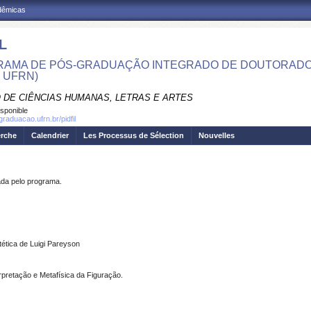
adêmicas
L
AMA DE PÓS-GRADUAÇÃO INTEGRADO DE DOUTORADO E
- UFRN)
 DE CIÊNCIAS HUMANAS, LETRAS E ARTES
isponible
graduacao.ufrn.br/pidfil
erche
Calendrier
Les Processus de Sélection
Nouvelles
a pelo programa.
ica de Luigi Pareyson
erpretação e Metafísica da Figuração.