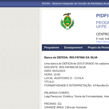
SIGAA - Sistema Integrado de Gestão de Atividades Ac
PIDFI
PROGR
UFPE 
CENTRO
E-mail:
Ind
https://pos
Programme
Enseignement
Projets de Pech
Banca de DEFESA: IRIS FATIMA DA SILVA
Uma banca de DEFESA de DOUTORADO foi cadastrad
DISCENTE: IRIS FATIMA DA SILVA
DATA: 05/11/2013
HORA: 10:00
LOCAL: AUDITORIO D - CCHLA
TÍTULO:
FORMATIVIDADE E INTERPRETAÇÃO: A Filosofia Estét
PALAVRAS-CHAVES:
Luigi Pareyson, Estética, Teoria da Formatividade, Int
PÁGINAS: 311
GRANDE ÁREA: Ciências Humanas