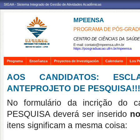
SIGAA - Sistema Integrado de Gestão de Atividades Acadêmicas
MPEENSA
PROGRAMA DE PÓS-GRAD
CENTRO DE CIÊNCIAS DA SAÚDE
E-mail:
contato@mpeensa.ufrn.br
https://posgraduacao.ufrn.br/mpeensa
Programa
Enseñanza
Proyectos de Investigación
Calendario
Los P
AOS CANDIDATOS: ESCL
ANTEPROJETO DE PESQUISA!!
No formulário da incrição d
PESQUISA deverá ser inserido
no
itens significam a mesma coisa: