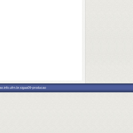
o.info.ufrn.br.sigaa09-producao