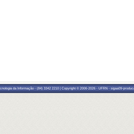
cnologia da Informação - (84) 3342 2210 | Copyright © 2006-2026 - UFRN - sigaa09-produca