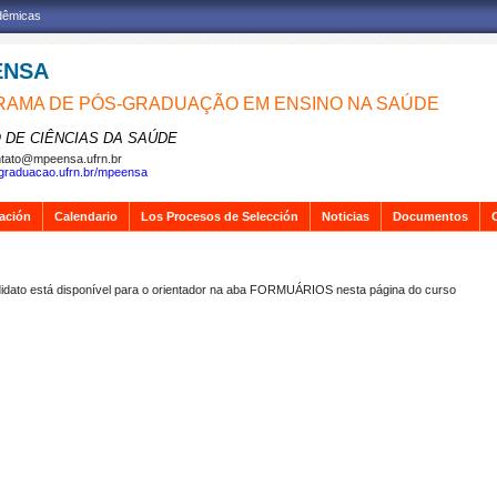
adêmicas
ENSA
AMA DE PÓS-GRADUAÇÃO EM ENSINO NA SAÚDE
 DE CIÊNCIAS DA SAÚDE
tato@mpeensa.ufrn.br
sgraduacao.ufrn.br/mpeensa
gación
Calendario
Los Procesos de Selección
Noticias
Documentos
 está disponível para o orientador na aba FORMUÁRIOS nesta página do curso