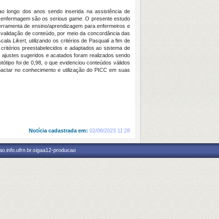
o longo dos anos sendo inserida na assistência de
a enfermagem são os
serious game.
O presente estudo
erramenta de ensino/aprendizagem para enfermeiros e
a validação de conteúdo, por meio da concordância das
escala
Likert,
utilizando os critérios de Pasquali a fim de
 critérios preestabelecidos e adaptados ao sistema de
s ajustes sugeridos e acatados foram realizados sendo
tótipo foi de 0,98, o que evidenciou conteúdos válidos
mpactar no conhecimento e utilização do PICC em suas
Notícia cadastrada em:
02/08/2023 11:28
o.info.ufrn.br.sigaa12-producao