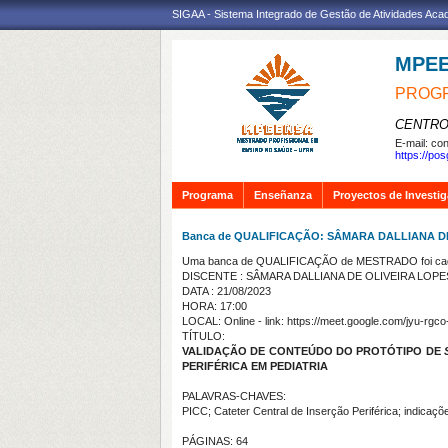
SIGAA - Sistema Integrado de Gestão de Atividades Ac
MPE
PROGR
CENTRO
E-mail:
con
https://po
Programa
Enseñanza
Proyectos de Investi
Banca de QUALIFICAÇÃO: SÂMARA DALLIANA D
Uma banca de QUALIFICAÇÃO de MESTRADO foi cada
DISCENTE : SÂMARA DALLIANA DE OLIVEIRA LOP
DATA : 21/08/2023
HORA: 17:00
LOCAL: Online - link: https://meet.google.com/jyu-rgc
TÍTULO:
VALIDAÇÃO DE CONTEÚDO DO PROTÓTIPO DE
PERIFÉRICA EM PEDIATRIA
PALAVRAS-CHAVES:
PICC; Cateter Central de Inserção Periférica; indicaç
PÁGINAS: 64