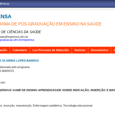
adêmicas
ENSA
AMA DE PÓS-GRADUAÇÃO EM ENSINO NA SAÚDE
 DE CIÊNCIAS DA SAÚDE
tato@mpeensa.ufrn.br
sgraduacao.ufrn.br/mpeensa
gación
Calendario
Los Procesos de Selección
Noticias
Documentos
E OLIVEIRA LOPES BARROS
strada pelo programa.
ES BARROS
o-xbo
SERIOUS GAME
DE ENSINO-APRENDIZAGEM SOBRE INDICAÇÃO, INSERÇÃO E MA
ões; inserção; manutenção; Enfermagem pediátrica; Tecnologia educacional.