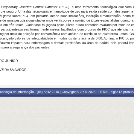
,
Peripherally Inserted Central Catheter
(PICC), é uma ferramenta tecnológica que vem a
o e seguro. Uma das tecnologias em amplitude de uso na área da saúde com destaque n
us game
sobre PICC em pediatria, desde suas indicações, inserção e manutenção, como f
e de uma pesquisa quantitativa onde verificou-se a opinião de juízes-especialistas quanto 
do em três fases. Cada fase foi jogada pelos juízes e seu conteúdo avaliado por meio de 
s participantes/juízes formam enfermeiros habilitados com o curso de PICC que atendiam a
ing por meio de seleção por conveniência com análise do currículo na plataforma Lattes. O
cançado valores de adequabilidade em todos os itens acima de 0,80. Ao final, o IVC do pro
nificativo impacto para enfermagem e demais profissões da área da saúde, pois poderá i
bém para a segurança dos pacientes.
EIRO JUNIOR
LIVEIRA SALVADOR
cnologia da Informação - (84) 3342 2210 | Copyright © 2006-2026 - UFRN - sigaa12-produca