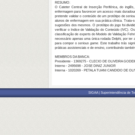
RESUMO:
O Cateter Central de Inserção Periférica, do inglês
enfermagem para favorecer um acesso mais duradour
pretende validar o conteúdo de um protótipo de
serio
alunos de enfermagem em sua prática clínica. Trata-s
sugestões dos mesmos. O protótipo do jogo foi dividi
verificar o Indice de Validação do Conteúdo (IVC). O
classificação de experts do Modelo de Validação Fehr
necessário apenas uma única rodada Delphi, por ter al
para compor o
serious game.
Este trabalho trás sig
práticas assistenciais e de ensino, contribuindo tam
MEMBROS DA BANCA:
Presidente - 1369275 - CLECIO DE OLIVEIRA GOD
Interno - 2495698 - JOSE DINIZ JUNIOR
Interna - 1020269 - PETALA TUANI CANDIDO DE O
SIGAA | Superintendência de Te