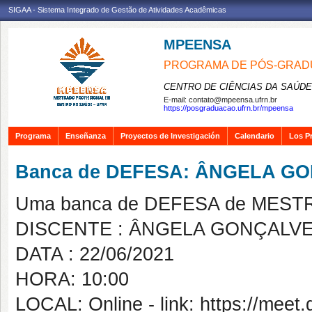
SIGAA - Sistema Integrado de Gestão de Atividades Acadêmicas
MPEENSA
PROGRAMA DE PÓS-GRAD
CENTRO DE CIÊNCIAS DA SAÚDE
E-mail:
contato@mpeensa.ufrn.br
https://posgraduacao.ufrn.br/mpeensa
Programa
Enseñanza
Proyectos de Investigación
Calendario
Los P
Banca de DEFESA: ÂNGELA G
Uma banca de DEFESA de MESTRAD
DISCENTE : ÂNGELA GONÇALV
DATA : 22/06/2021
HORA: 10:00
LOCAL: Online - link: https://meet