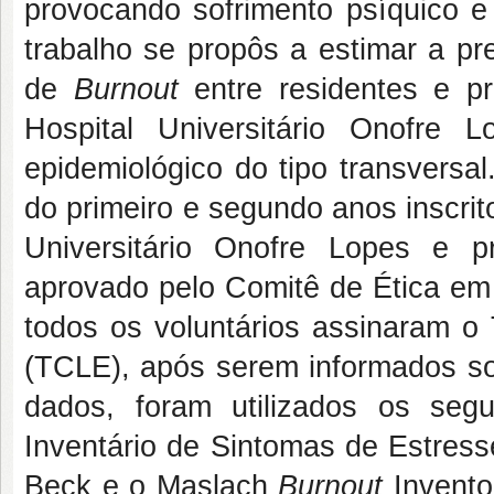
provocando sofrimento psíquico e
trabalho se propôs a estimar a pr
de
Burnout
entre residentes e p
Hospital Universitário Onofre L
epidemiológico do tipo transversa
do primeiro e segundo anos inscri
Universitário Onofre Lopes e p
aprovado pelo Comitê de Ética em
todos os voluntários assinaram o
(TCLE), após serem informados sob
dados, foram utilizados os segui
Inventário de Sintomas de Estress
Beck e o Maslach
Burnout
Invent