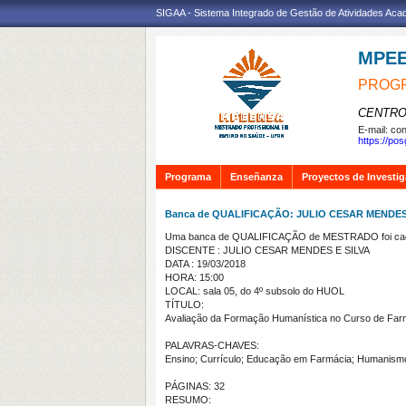
SIGAA - Sistema Integrado de Gestão de Atividades Ac
MPE
PROGR
CENTRO
E-mail:
con
https://po
Programa
Enseñanza
Proyectos de Investi
Banca de QUALIFICAÇÃO: JULIO CESAR MENDES
Uma banca de QUALIFICAÇÃO de MESTRADO foi cada
DISCENTE : JULIO CESAR MENDES E SILVA
DATA : 19/03/2018
HORA: 15:00
LOCAL: sala 05, do 4º subsolo do HUOL
TÍTULO:
Avaliação da Formação Humanística no Curso de Far
PALAVRAS-CHAVES:
Ensino; Currículo; Educação em Farmácia; Humanism
PÁGINAS: 32
RESUMO: