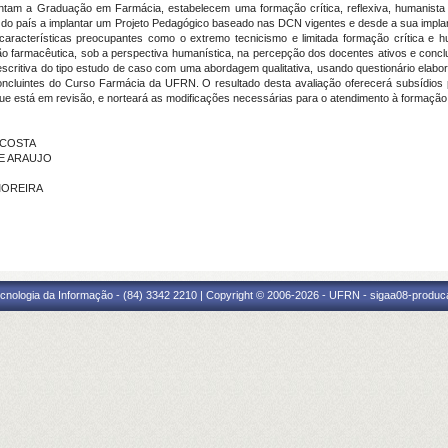
ientam a Graduação em Farmácia, estabelecem uma formação crítica, reflexiva, humanista
o do país a implantar um Projeto Pedagógico baseado nas DCN vigentes e desde a sua imp
aracterísticas preocupantes como o extremo tecnicismo e limitada formação crítica e 
ão farmacêutica, sob a perspectiva humanística, na percepção dos docentes ativos e concl
critiva do tipo estudo de caso com uma abordagem qualitativa, usando questionário elabor
ncluintes do Curso Farmácia da UFRN. O resultado desta avaliação oferecerá subsídios 
e está em revisão, e norteará as modificações necessárias para o atendimento à formação
S COSTA
 DE ARAUJO
 MOREIRA
cnologia da Informação - (84) 3342 2210 | Copyright © 2006-2026 - UFRN - sigaa08-produca