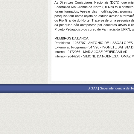
As Diretrizes Curriculares Nacionais (DCN), que or
Federal do Rio Grande do Norte (UFRN) foi o primeir
foram formados. Apesar das modificações, algumas c
pesquisa tem como objeto de estudo avaliar a formaç
do Rio Grande do Norte. Trata-se de uma pesquisa des
da pesquisa são compostos por docentes ativos e co
Projeto Pedagógico do curso de Farmácia da UFRN, qu
MEMBROS DA BANCA:
Presidente - 1258707 - ANTONIO DE LISBOA LOPE
Externo ao Programa - 347795 - IVONETE BATISTA
Interno - 2172036 - MARIA JOSE PEREIRA VILAR
Interno - 2644228 - SIMONE DA NOBREGA TOMAZ
SIGAA | Superintendência de Te