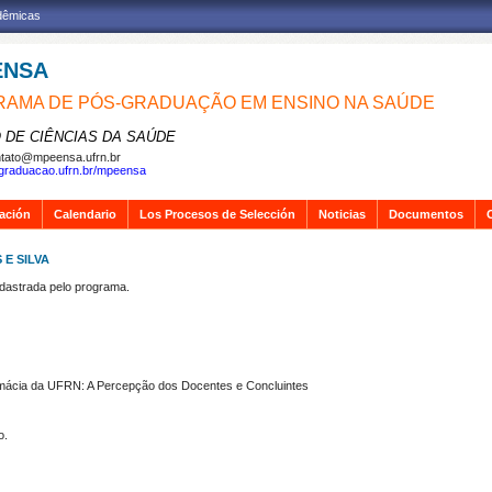
adêmicas
ENSA
AMA DE PÓS-GRADUAÇÃO EM ENSINO NA SAÚDE
 DE CIÊNCIAS DA SAÚDE
tato@mpeensa.ufrn.br
sgraduacao.ufrn.br/mpeensa
gación
Calendario
Los Procesos de Selección
Noticias
Documentos
 E SILVA
strada pelo programa.
mácia da UFRN: A Percepção dos Docentes e Concluintes
o.