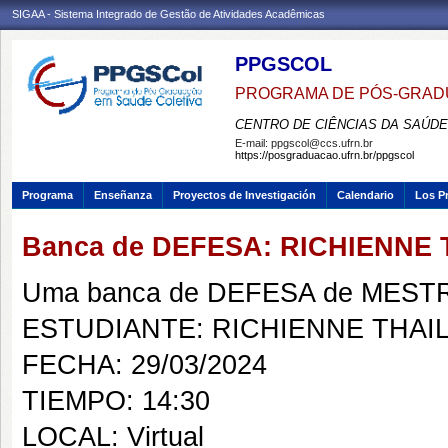
SIGAA - Sistema Integrado de Gestão de Atividades Acadêmicas
PPGSCOL
PROGRAMA DE PÓS-GRAD
CENTRO DE CIÊNCIAS DA SAÚDE
E-mail:
ppgscol@ccs.ufrn.br
https://posgraduacao.ufrn.br/ppgscol
Programa
Enseñanza
Proyectos de Investigación
Calendario
Los P
Banca de DEFESA: RICHIENNE
Uma banca de DEFESA de MESTRAD
ESTUDIANTE: RICHIENNE THAI
FECHA: 29/03/2024
TIEMPO: 14:30
LOCAL: Virtual