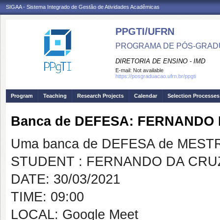
SIGAA - Sistema Integrado de Gestão de Atividades Acadêmicas
PPGTI/UFRN
PROGRAMA DE PÓS-GRAD
DIRETORIA DE ENSINO - IMD
E-mail:
Not available
https://posgraduacao.ufrn.br/ppgti
Program
Teaching
Research Projects
Calendar
Selection Processes
Banca de DEFESA: FERNANDO
Uma banca de DEFESA de MESTRAD
STUDENT : FERNANDO DA CRU
DATE: 30/03/2021
TIME: 09:00
LOCAL: Google Meet