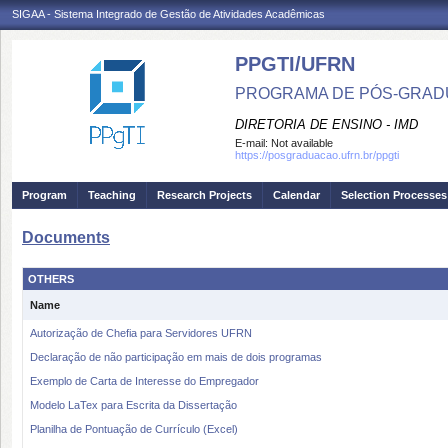
SIGAA - Sistema Integrado de Gestão de Atividades Acadêmicas
PPGTI/UFRN
PROGRAMA DE PÓS-GRAD
DIRETORIA DE ENSINO - IMD
E-mail:
Not available
https://posgraduacao.ufrn.br/ppgti
Program
Teaching
Research Projects
Calendar
Selection Processes
Documents
OTHERS
Name
Autorização de Chefia para Servidores UFRN
Declaração de não participação em mais de dois programas
Exemplo de Carta de Interesse do Empregador
Modelo LaTex para Escrita da Dissertação
Planilha de Pontuação de Currículo (Excel)