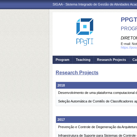
SIGAA - Sistema Integrado de Gestão de Atividades Ac
PPGT
PROGR
DIRETOR
E-mail:
Not
https://po
Program
Teaching
Research Projects
Ca
Research Projects
2018
Desenvolvimento de uma plataforma computacional de
Seleção Automática de Comitês de Classificadores ap
2017
Prevenção e Controle de Degeneração da Arquitetur
Infraestrutura de Suporte para Sistemas de Controle