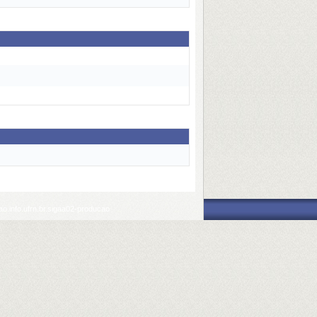
o.info.ufrn.br.sigaa02-producao