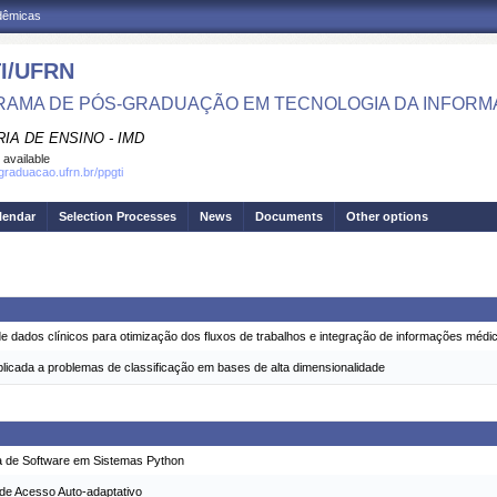
adêmicas
I/UFRN
AMA DE PÓS-GRADUAÇÃO EM TECNOLOGIA DA INFOR
IA DE ENSINO - IMD
 available
sgraduacao.ufrn.br/ppgti
lendar
Selection Processes
News
Documents
Other options
 dados clínicos para otimização dos fluxos de trabalhos e integração de informações médic
licada a problemas de classificação em bases de alta dimensionalidade
a de Software em Sistemas Python
 de Acesso Auto-adaptativo