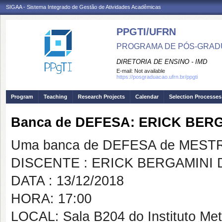
SIGAA - Sistema Integrado de Gestão de Atividades Acadêmicas
PPGTI/UFRN
PROGRAMA DE PÓS-GRAD
DIRETORIA DE ENSINO - IMD
E-mail:
Not available
https://posgraduacao.ufrn.br/ppgti
Program
Teaching
Research Projects
Calendar
Selection Processes
Banca de DEFESA: ERICK BERG
Uma banca de DEFESA de MESTRAD
DISCENTE : ERICK BERGAMINI D
DATA : 13/12/2018
HORA: 17:00
LOCAL: Sala B204 do Instituto Metr