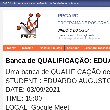
SIGAA - Sistema Integrado de Gestão de Atividades Acadêmicas
PPGARC
PROGRAMA DE PÓS-GRAD
DIREÇÃO DO CCHLA
E-mail:
monize.oliveira@ufrn.br
https://posgraduacao.ufrn.br/ppgarc
Program
Teaching
Research Projects
Calendar
Selection Processes
Banca de QUALIFICAÇÃO: ED
Uma banca de QUALIFICAÇÃO de 
STUDENT : EDUARDO AUGUSTO
DATE: 03/09/2021
TIME: 15:00
LOCAL: Google Meet