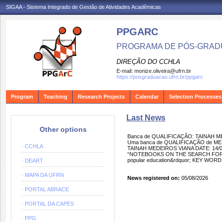
SIGAA - Sistema Integrado de Gestão de Atividades Acadêmicas
PPGARC
PROGRAMA DE PÓS-GRAD
DIREÇÃO DO CCHLA
E-mail:
monize.oliveira@ufrn.br
https://posgraduacao.ufrn.br/ppgarc
Program
Teaching
Research Projects
Calendar
Selection Processes
Last News
Other options
Banca de QUALIFICAÇÃO: TAINAH 
Uma banca de QUALIFICAÇÃO de MEST
· CCHLA
TAINAH MEDEIROS VIANA DATE: 14/0
“NOTEBOOKS ON THE SEARCH FOR THE
popular education&rdquor; KEY WORDS: 
· DEART
· MAPA DA UFRN
News registered on:
05/08/2026
· PORTAL ABRACE
· PORTAL DA CAPES
· PPG