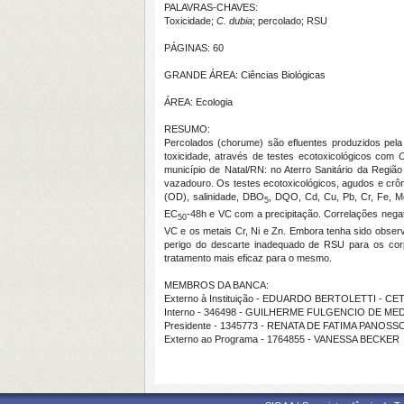
PALAVRAS-CHAVES:
Toxicidade;
C. dubia
; percolado; RSU
PÁGINAS: 60
GRANDE ÁREA: Ciências Biológicas
ÁREA: Ecologia
RESUMO:
Percolados (chorume) são efluentes produzidos pela
toxicidade, através de testes ecotoxicológicos com
C
município de Natal/RN: no Aterro Sanitário da Regiã
vazadouro. Os testes ecotoxicológicos, agudos e crô
(OD), salinidade, DBO
, DQO, Cd, Cu, Pb, Cr, Fe, Mg
5
EC
-48h e VC com a precipitação. Correlações nega
50
VC e os metais Cr, Ni e Zn. Embora tenha sido obser
perigo do descarte inadequado de RSU para os corp
tratamento mais eficaz para o mesmo.
MEMBROS DA BANCA:
Externo à Instituição - EDUARDO BERTOLETTI - CE
Interno - 346498 - GUILHERME FULGENCIO DE ME
Presidente - 1345773 - RENATA DE FATIMA PANOSS
Externo ao Programa - 1764855 - VANESSA BECKER