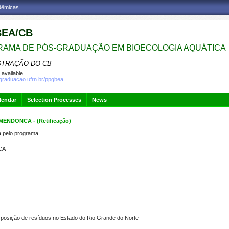
adêmicas
EA/CB
AMA DE PÓS-GRADUAÇÃO EM BIOECOLOGIA AQUÁTICA
STRAÇÃO DO CB
 available
sgraduacao.ufrn.br/ppgbea
lendar
Selection Processes
News
ENDONCA - (Retificação)
pelo programa.
CA
sposição de resíduos no Estado do Rio Grande do Norte