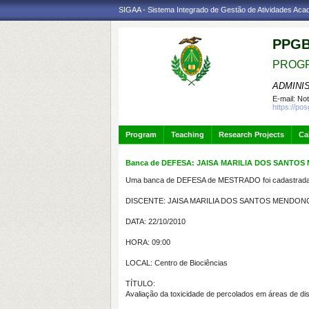
SIGAA - Sistema Integrado de Gestão de Atividades Ac
PPGB
PROGR
ADMINI
E-mail:
Not
https://po
Program
Teaching
Research Projects
Ca
Banca de DEFESA: JAISA MARILIA DOS SANTOS M
Uma banca de DEFESA de MESTRADO foi cadastrada 
DISCENTE: JAISA MARILIA DOS SANTOS MENDON
DATA: 22/10/2010
HORA: 09:00
LOCAL: Centro de Biociências
TÍTULO:
Avaliação da toxicidade de percolados em áreas de di