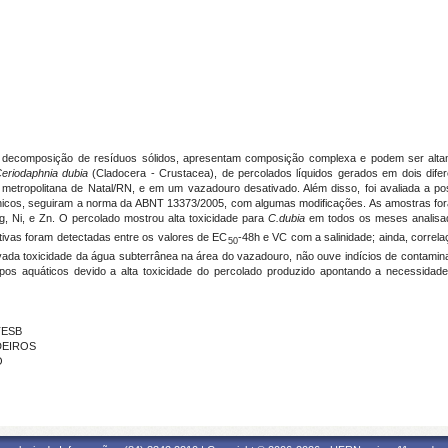
 decomposição de resíduos sólidos, apresentam composição complexa e podem ser altamen
eriodaphnia dubia
(Cladocera - Crustacea), de percolados líquidos gerados em dois dife
o metropolitana de Natal/RN, e em um vazadouro desativado. Além disso, foi avaliada a 
nicos, seguiram a norma da ABNT 13373/2005, com algumas modificações. As amostras for
, Ni, e Zn. O percolado mostrou alta toxicidade para
C.dubia
em todos os meses analisad
tivas foram detectadas entre os valores de EC
-48h e VC com a salinidade; ainda, correl
50
vada toxicidade da água subterrânea na área do vazadouro, não ouve indícios de contamin
os aquáticos devido a alta toxicidade do percolado produzido apontando a necessidad
TESB
DEIROS
O