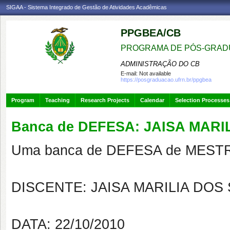
SIGAA - Sistema Integrado de Gestão de Atividades Acadêmicas
PPGBEA/CB
PROGRAMA DE PÓS-GRADU
ADMINISTRAÇÃO DO CB
E-mail:
Not available
https://posgraduacao.ufrn.br/ppgbea
Program
Teaching
Research Projects
Calendar
Selection Processes
Banca de DEFESA: JAISA MAR
Uma banca de DEFESA de MESTRAD
DISCENTE: JAISA MARILIA DO
DATA: 22/10/2010