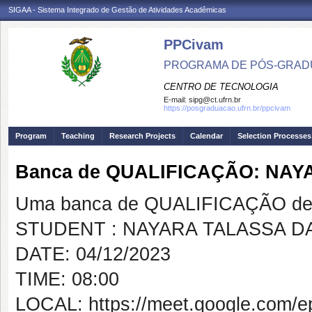
SIGAA - Sistema Integrado de Gestão de Atividades Acadêmicas
PPCivam
PROGRAMA DE PÓS-GRADU
CENTRO DE TECNOLOGIA
E-mail:
sipg@ct.ufrn.br
https://posgraduacao.ufrn.br/ppcivam
Program
Teaching
Research Projects
Calendar
Selection Processes
Banca de QUALIFICAÇÃO: NA
Uma banca de QUALIFICAÇÃO de 
STUDENT : NAYARA TALASSA 
DATE: 04/12/2023
TIME: 08:00
LOCAL: https://meet.google.com/e