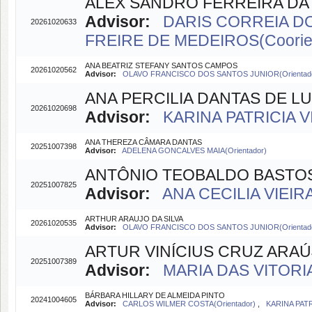
ALEX SANDRO FERREIRA DA 
Advisor:
DARIS CORREIA DO
20261020633
FREIRE DE MEDEIROS(Coorien
ANA BEATRIZ STEFANY SANTOS CAMPOS
20261020562
Advisor:
OLAVO FRANCISCO DOS SANTOS JUNIOR(Orientad
ANA PERCILIA DANTAS DE L
20261020698
Advisor:
KARINA PATRICIA V
ANA THEREZA CÂMARA DANTAS
20251007398
Advisor:
ADELENA GONCALVES MAIA(Orientador)
ANTÔNIO TEOBALDO BASTO
20251007825
Advisor:
ANA CECILIA VIEIR
ARTHUR ARAUJO DA SILVA
20261020535
Advisor:
OLAVO FRANCISCO DOS SANTOS JUNIOR(Orientad
ARTUR VINÍCIUS CRUZ ARA
20251007389
Advisor:
MARIA DAS VITORIA
BÁRBARA HILLARY DE ALMEIDA PINTO
20241004605
Advisor:
CARLOS WILMER COSTA(Orientador)
,
KARINA PATR