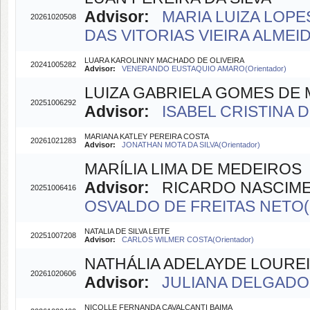
Advisor:
MARIA LUIZA LOPES
20261020508
DAS VITORIAS VIEIRA ALMEIDA
LUARA KAROLINNY MACHADO DE OLIVEIRA
20241005282
Advisor:
VENERANDO EUSTAQUIO AMARO(Orientador)
LUIZA GABRIELA GOMES DE
20251006292
Advisor:
ISABEL CRISTINA 
MARIANA KATLEY PEREIRA COSTA
20261021283
Advisor:
JONATHAN MOTA DA SILVA(Orientador)
MARÍLIA LIMA DE MEDEIROS
Advisor:
RICARDO NASCIMENT
20251006416
OSVALDO DE FREITAS NETO(O
NATALIA DE SILVA LEITE
20251007208
Advisor:
CARLOS WILMER COSTA(Orientador)
NATHÁLIA ADELAYDE LOURE
20261020606
Advisor:
JULIANA DELGADO 
NICOLLE FERNANDA CAVALCANTI BAIMA