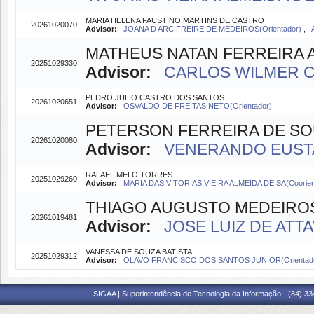
MARIA HELENA FAUSTINO MARTINS DE CASTRO
20261020070
Advisor:
JOANA D ARC FREIRE DE MEDEIROS(Orientador)
,
MATHEUS NATAN FERREIRA 
20251029330
Advisor:
CARLOS WILMER CO
PEDRO JULIO CASTRO DOS SANTOS
20261020651
Advisor:
OSVALDO DE FREITAS NETO(Orientador)
PETERSON FERREIRA DE S
20261020080
Advisor:
VENERANDO EUSTA
RAFAEL MELO TORRES
20251029260
Advisor:
MARIA DAS VITORIAS VIEIRA ALMEIDA DE SA(Coorien
THIAGO AUGUSTO MEDEIRO
20261019481
Advisor:
JOSE LUIZ DE ATTA
VANESSA DE SOUZA BATISTA
20251029312
Advisor:
OLAVO FRANCISCO DOS SANTOS JUNIOR(Orientad
SIGAA | Superintendência de Tecnologia da Informação - (84) 3