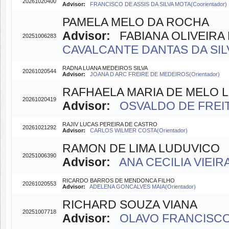
20261020400
Advisor:
FRANCISCO DE ASSIS DA SILVA MOTA(Coorientador)
PAMELA MELO DA ROCHA
Advisor:
FABIANA OLIVEIRA D
20251006283
CAVALCANTE DANTAS DA SILVA
RADNA LUANA MEDEIROS SILVA
20261020544
Advisor:
JOANA D ARC FREIRE DE MEDEIROS(Orientador)
RAFHAELA MARIA DE MELO 
20261020419
Advisor:
OSVALDO DE FREIT
RAJIV LUCAS PEREIRA DE CASTRO
20261021292
Advisor:
CARLOS WILMER COSTA(Orientador)
RAMON DE LIMA LUDUVICO
20251006390
Advisor:
ANA CECILIA VIEIR
RICARDO BARROS DE MENDONCA FILHO
20261020553
Advisor:
ADELENA GONCALVES MAIA(Orientador)
RICHARD SOUZA VIANA
20251007718
Advisor:
OLAVO FRANCISCO 