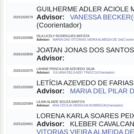
GUILHERME ADLER ACIOLE 
Advisor:
VANESSA BECKER(O
20251029279
(Coorientador)
ISLA LICELY RODRIGUES BATISTA
20251029386
Advisor:
MARIA DAS VITORIAS VIEIRA ALMEIDA DE SA(Coorien
JOATAN JONAS DOS SANTOS 
20261020830
Advisor:
LAYANE PRISCILA DE AZEVEDO SILVA
20261020375
Advisor:
JULIANA DELGADO TINOCO(Orientador)
LETÍCIA AZEVEDO DE FARIAS
20251029368
Advisor:
MARIA DEL PILAR 
LILIAN ALAIDE SOUZA SANTOS
20261020384
Advisor:
ANA CECILIA VIEIRA DA NOBREGA(Orientador)
LORENA KARLA SOARES PEI
Advisor:
KLEBER CAVALCANTI
20251029401
VITORIAS VIEIRA ALMEIDA DE 