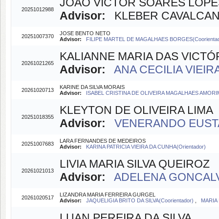
JOAO VICTOR SOARES LOPE
20251012988
Advisor:
KLEBER CAVALCANTI
JOSE BENTO NETO
20251007370
Advisor:
FILIPE MARTEL DE MAGALHAES BORGES(Coorienta
KALIANNE MARIA DAS VICTÓR
20261021265
Advisor:
ANA CECILIA VIEIR
KARINE DA SILVA MORAIS
20261020713
Advisor:
ISABEL CRISTINA DE OLIVEIRA MAGALHAES AMORIM(
KLEYTON DE OLIVEIRA LIMA
20251018355
Advisor:
VENERANDO EUSTA
LARA FERNANDES DE MEDEIROS
20251007683
Advisor:
KARINA PATRICIA VIEIRA DA CUNHA(Orientador)
LIVIA MARIA SILVA QUEIROZ
20261021013
Advisor:
ADELENA GONCALVE
LIZANDRA MARIA FERREIRA GURGEL
20261020517
Advisor:
JAQUELIGIA BRITO DA SILVA(Coorientador)
,
MARIA 
LUAN PEREIRA DA SILVA