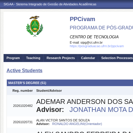
SIGAA - Sistema Integrado de Gestão de Atividades Acadêmicas
PPCivam
PROGRAMA DE PÓS-GRADU
CENTRO DE TECNOLOGIA
E-mail:
sipg@ct.ufrn.br
https://posgraduacao.ufrn.br/ppcivam
Program
Teaching
Research Projects
Calendar
Selection Processes
Active Students
MASTER'S DEGREE (51)
Reg. number
Student/Advisor
ADEMAR ANDERSON DOS S
20261020482
Advisor:
JONATHAN MOTA DA 
ALAN VICTOR SANTOS DE SOUZA
20261020731
Advisor:
RONALDO ANGELINI(Orientador)