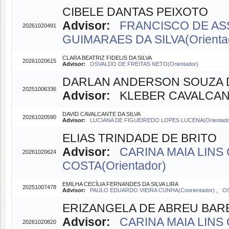
CIBELE DANTAS PEIXOTO
Advisor:
FRANCISCO DE ASSI
20261020491
GUIMARAES DA SILVA(Orienta
CLARA BEATRIZ FIDELIS DA SILVA
20261020615
Advisor:
OSVALDO DE FREITAS NETO(Orientador)
DARLAN ANDERSON SOUZA 
20251006336
Advisor:
KLEBER CAVALCANTI
DAVID CAVALCANTE DA SILVA
20261020590
Advisor:
LUCIANA DE FIGUEIREDO LOPES LUCENA(Orientado
ELIAS TRINDADE DE BRITO
Advisor:
CARINA MAIA LINS 
20261020624
COSTA(Orientador)
EMILHA CECÍLIA FERNANDES DA SILVA LIRA
20251007478
Advisor:
PAULO EDUARDO VIEIRA CUNHA(Coorientador)
,
OS
ERIZANGELA DE ABREU BAR
Advisor:
CARINA MAIA LINS 
20261020820