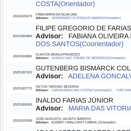
COSTA(Orientador)
FÁBIA MARIA DA SILVA LIMA
20261020473
Advisor:
VENERANDO EUSTAQUIO AMARO(Orientador)
FILIPE GREGORIO DE FARIAS
Advisor:
FABIANA OLIVEIRA D
20241004964
DOS SANTOS(Coorientador)
GLINTON BRAGA PRAXEDES
20241004982
Advisor:
JOANA D ARC FREIRE DE MEDEIROS(Orientador)
GUTENBERG BISMARCK COL
20251007422
Advisor:
ADELENA GONCALVE
HILTON TARGINO BEZERRA
20251007772
Advisor:
CARINA MAIA LINS COSTA(Coorientador)
,
YURI DAN
INALDO FARIAS JÚNIOR
20251006363
Advisor:
MARIA DAS VITORIA
JOÃO AUGUSTO JACINTO BARROS
20261020580
Advisor:
KLEBER CAVALCANTI CABRAL (Orientador)