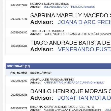
ROSEANE SOLON MEDEIROS
20251007404
Advisor:
JULIANA DELGADO TINOCO(Orientador)
SABRINA MABELLY MACEDO
20251007941
Advisor:
JOANA D ARC FREI
THIAGO VIEIRA DA COSTA
20251006480
Advisor:
PAULO VICTOR DO NASCIMENTO ARAÚJO (Coorient
TIAGO ANDRADE BATISTA D
20261020704
Advisor:
VENERANDO EUSTA
DOCTORATE (17)
Reg. number
Student/Advisor
ANA PAULA DE FRANÇA MARINHO
20251029297
Advisor:
KARINA PATRICIA VIEIRA DA CUNHA(Orientador)
DANILO HENRIQUE MORAIS 
20251029288
Advisor:
JONATHAN MOTA DA 
ERICA NATASCHE DE MEDEIROS GURGEL PINTO
20251029321
Advisor:
KLEBER CAVALCANTI CABRAL (Coorientador) ,
LUCI