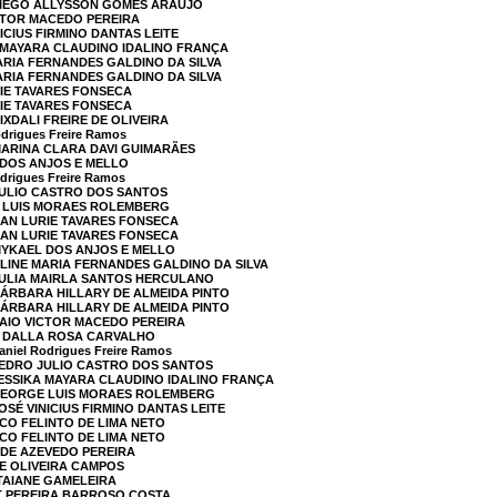
 DIEGO ALLYSSON GOMES ARAUJO
ICTOR MACEDO PEREIRA
NICIUS FIRMINO DANTAS LEITE
A MAYARA CLAUDINO IDALINO FRANÇA
MARIA FERNANDES GALDINO DA SILVA
MARIA FERNANDES GALDINO DA SILVA
RIE TAVARES FONSECA
RIE TAVARES FONSECA
IXDALI FREIRE DE OLIVEIRA
drigues Freire Ramos
MARINA CLARA DAVI GUIMARÃES
 DOS ANJOS E MELLO
drigues Freire Ramos
JULIO CASTRO DOS SANTOS
E LUIS MORAES ROLEMBERG
DAN LURIE TAVARES FONSECA
DAN LURIE TAVARES FONSECA
MYKAEL DOS ANJOS E MELLO
ALINE MARIA FERNANDES GALDINO DA SILVA
 JULIA MAIRLA SANTOS HERCULANO
BÁRBARA HILLARY DE ALMEIDA PINTO
BÁRBARA HILLARY DE ALMEIDA PINTO
CAIO VICTOR MACEDO PEREIRA
L DALLA ROSA CARVALHO
niel Rodrigues Freire Ramos
PEDRO JULIO CASTRO DOS SANTOS
JESSIKA MAYARA CLAUDINO IDALINO FRANÇA
 GEORGE LUIS MORAES ROLEMBERG
OSÉ VINICIUS FIRMINO DANTAS LEITE
SCO FELINTO DE LIMA NETO
SCO FELINTO DE LIMA NETO
S DE AZEVEDO PEREIRA
DE OLIVEIRA CAMPOS
 TAIANE GAMELEIRA
TT PEREIRA BARROSO COSTA