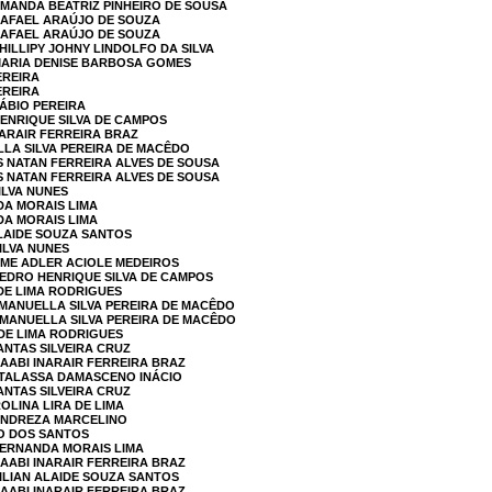
AMANDA BEATRIZ PINHEIRO DE SOUSA
RAFAEL ARAÚJO DE SOUZA
RAFAEL ARAÚJO DE SOUZA
HILLIPY JOHNY LINDOLFO DA SILVA
 MARIA DENISE BARBOSA GOMES
EREIRA
EREIRA
FÁBIO PEREIRA
HENRIQUE SILVA DE CAMPOS
NARAIR FERREIRA BRAZ
LLA SILVA PEREIRA DE MACÊDO
S NATAN FERREIRA ALVES DE SOUSA
S NATAN FERREIRA ALVES DE SOUSA
SILVA NUNES
DA MORAIS LIMA
DA MORAIS LIMA
ALAIDE SOUZA SANTOS
SILVA NUNES
RME ADLER ACIOLE MEDEIROS
PEDRO HENRIQUE SILVA DE CAMPOS
 DE LIMA RODRIGUES
EMANUELLA SILVA PEREIRA DE MACÊDO
EMANUELLA SILVA PEREIRA DE MACÊDO
 DE LIMA RODRIGUES
ANTAS SILVEIRA CRUZ
RAABI INARAIR FERREIRA BRAZ
 TALASSA DAMASCENO INÁCIO
ANTAS SILVEIRA CRUZ
OLINA LIRA DE LIMA
 ANDREZA MARCELINO
RO DOS SANTOS
FERNANDA MORAIS LIMA
RAABI INARAIR FERREIRA BRAZ
LILIAN ALAIDE SOUZA SANTOS
RAABI INARAIR FERREIRA BRAZ