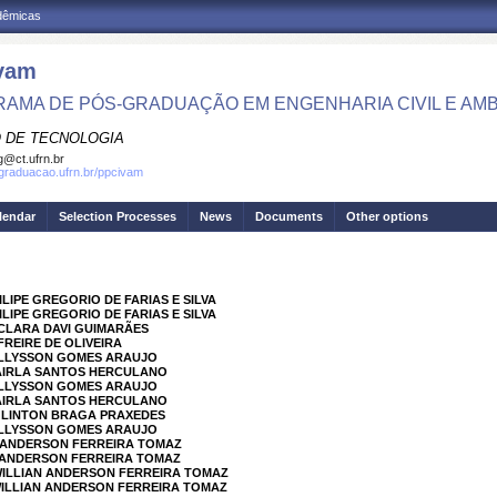
adêmicas
vam
AMA DE PÓS-GRADUAÇÃO EM ENGENHARIA CIVIL E AMB
 DE TECNOLOGIA
g@ct.ufrn.br
sgraduacao.ufrn.br/ppcivam
lendar
Selection Processes
News
Documents
Other options
ILIPE GREGORIO DE FARIAS E SILVA
ILIPE GREGORIO DE FARIAS E SILVA
 CLARA DAVI GUIMARÃES
FREIRE DE OLIVEIRA
 ALLYSSON GOMES ARAUJO
MAIRLA SANTOS HERCULANO
 ALLYSSON GOMES ARAUJO
MAIRLA SANTOS HERCULANO
 GLINTON BRAGA PRAXEDES
 ALLYSSON GOMES ARAUJO
N ANDERSON FERREIRA TOMAZ
N ANDERSON FERREIRA TOMAZ
WILLIAN ANDERSON FERREIRA TOMAZ
WILLIAN ANDERSON FERREIRA TOMAZ