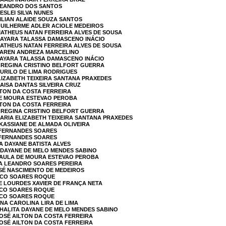
 LEANDRO DOS SANTOS
ESLEI SILVA NUNES
LILIAN ALAIDE SOUZA SANTOS
GUILHERME ADLER ACIOLE MEDEIROS
MATHEUS NATAN FERREIRA ALVES DE SOUSA
 NAYARA TALASSA DAMASCENO INÁCIO
MATHEUS NATAN FERREIRA ALVES DE SOUSA
 KAREN ANDREZA MARCELINO
NAYARA TALASSA DAMASCENO INÁCIO
E REGINA CRISTINO BELFORT GUERRA
MURILO DE LIMA RODRIGUES
ELIZABETH TEIXEIRA SANTANA PRAXEDES
AISA DANTAS SILVEIRA CRUZ
LTON DA COSTA FERREIRA
DE MOURA ESTEVAO PEROBA
LTON DA COSTA FERREIRA
E REGINA CRISTINO BELFORT GUERRA
MARIA ELIZABETH TEIXEIRA SANTANA PRAXEDES
 KASSIANE DE ALMADA OLIVEIRA
 FERNANDES SOARES
 FERNANDES SOARES
A DAYANE BATISTA ALVES
A DAYANE DE MELO MENDES SABINO
 PAULA DE MOURA ESTEVAO PEROBA
LA LEANDRO SOARES PEREIRA
OSÉ NASCIMENTO DE MEDEIROS
ISCO SOARES ROQUE
DE LOURDES XAVIER DE FRANÇA NETA
ISCO SOARES ROQUE
ISCO SOARES ROQUE
ANA CAROLINA LIRA DE LIMA
THALITA DAYANE DE MELO MENDES SABINO
JOSÉ AILTON DA COSTA FERREIRA
JOSÉ AILTON DA COSTA FERREIRA