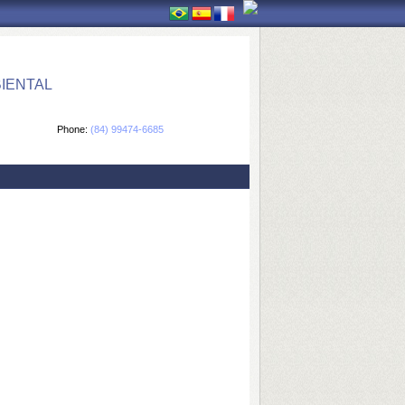
IENTAL
Phone:
(84) 99474-6685