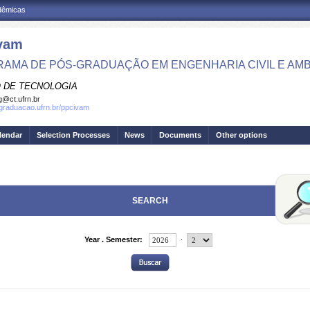
adêmicas
vam
AMA DE PÓS-GRADUAÇÃO EM ENGENHARIA CIVIL E AMB
 DE TECNOLOGIA
g@ct.ufrn.br
sgraduacao.ufrn.br/ppcivam
lendar
Selection Processes
News
Documents
Other options
SEARCH
.
Year . Semester: