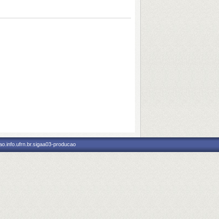
o.info.ufrn.br.sigaa03-producao