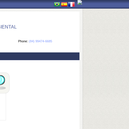
IENTAL
Phone:
(84) 99474-6685