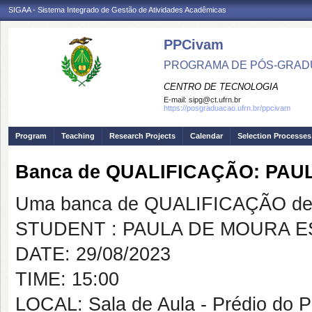
SIGAA - Sistema Integrado de Gestão de Atividades Acadêmicas
PPCivam
PROGRAMA DE PÓS-GRADU
CENTRO DE TECNOLOGIA
E-mail:
sipg@ct.ufrn.br
https://posgraduacao.ufrn.br/ppcivam
Program
Teaching
Research Projects
Calendar
Selection Processes
Banca de QUALIFICAÇÃO: PA
Uma banca de QUALIFICAÇÃO de 
STUDENT : PAULA DE MOURA 
DATE: 29/08/2023
TIME: 15:00
LOCAL: Sala de Aula - Prédio do 