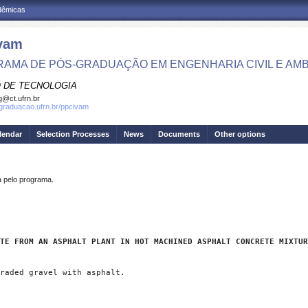
adêmicas
vam
AMA DE PÓS-GRADUAÇÃO EM ENGENHARIA CIVIL E AMB
 DE TECNOLOGIA
g@ct.ufrn.br
sgraduacao.ufrn.br/ppcivam
lendar
Selection Processes
News
Documents
Other options
pelo programa.
TE FROM AN ASPHALT PLANT IN HOT MACHINED ASPHALT CONCRETE MIXTUR
raded gravel with asphalt.