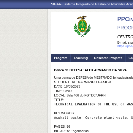
SIGAA - Sistema Integrado de Gestão de Atividades Ac
PPCi
PROGR
CENTRO
E-mail:
sip
https://po
Program
Teaching
Research Projects
Ca
Banca de DEFESA: ALEX ARMANDO DA SILVA
Uma banca de DEFESA de MESTRADO foi cadastrada 
STUDENT : ALEX ARMANDO DA SILVA
DATE: 18/05/2023
TIME: 08:00
LOCAL: Sala 406 do PGTEC/UFRN
TITLE:
TECHNICAL EVALUATION OF THE USE OF WAS
KEY WORDS:
Asphalt waste. Concrete plant waste. G
PAGES: 96
BIG AREA: Engenharias