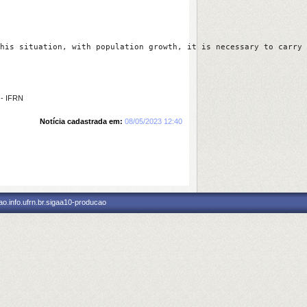
his situation, with population growth, it is necessary to carry 
- IFRN
Notícia cadastrada em:
08/05/2023 12:40
o.info.ufrn.br.sigaa10-producao