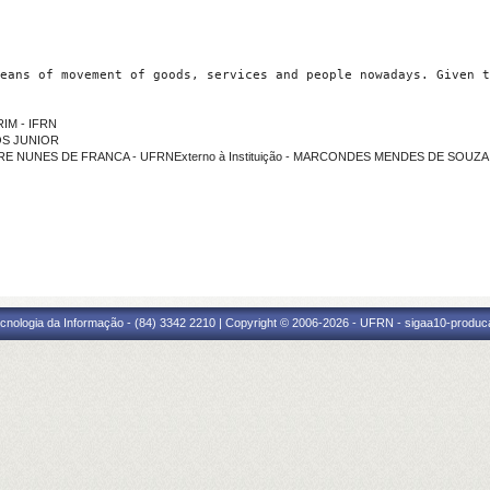
eans of movement of goods, services and people nowadays. Given t
RIM - IFRN
OS JUNIOR
DRE NUNES DE FRANCA - UFRNExterno à Instituição - MARCONDES MENDES DE SOUZA 
cnologia da Informação - (84) 3342 2210 | Copyright © 2006-2026 - UFRN - sigaa10-produca