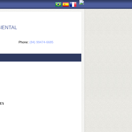
IENTAL
Phone:
(84) 99474-6685
ES