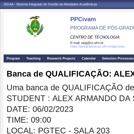
SIGAA - Sistema Integrado de Gestão de Atividades Acadêmicas
PPCivam
PROGRAMA DE PÓS-GRADU
CENTRO DE TECNOLOGIA
E-mail:
sipg@ct.ufrn.br
https://posgraduacao.ufrn.br/ppcivam
Program
Teaching
Research Projects
Calendar
Selection Processes
Banca de QUALIFICAÇÃO: ALE
Uma banca de QUALIFICAÇÃO de 
STUDENT : ALEX ARMANDO DA 
DATE: 06/02/2023
TIME: 09:00
LOCAL: PGTEC - SALA 203