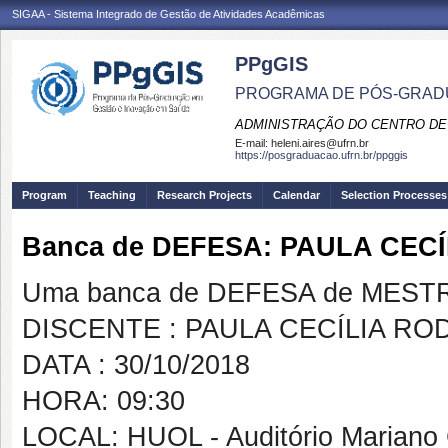
SIGAA - Sistema Integrado de Gestão de Atividades Acadêmicas
PPgGIS
PROGRAMA DE PÓS-GRAD
ADMINISTRAÇÃO DO CENTRO DE
E-mail:
heleni.aires@ufrn.br
https://posgraduacao.ufrn.br/ppggis
Program
Teaching
Research Projects
Calendar
Selection Processes
Banca de DEFESA: PAULA CEC
Uma banca de DEFESA de MESTRAD
DISCENTE : PAULA CECÍLIA R
DATA : 30/10/2018
HORA: 09:30
LOCAL: HUOL - Auditório Mariano