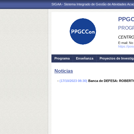
SIGAA - Sistema Integrado de Gestão de Atividades Ac
PPGC
PROGR
CENTRO
E-mail:
No 
https://po
Programa
Enseñanza
Proyectos de Investi
Noticias
-
(17/10/2023 08:30)
Banca de DEFESA: ROBER