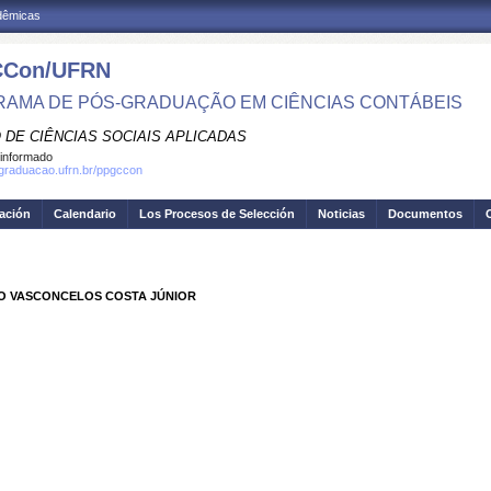
adêmicas
Con/UFRN
AMA DE PÓS-GRADUAÇÃO EM CIÊNCIAS CONTÁBEIS
 DE CIÊNCIAS SOCIAIS APLICADAS
informado
sgraduacao.ufrn.br/ppgccon
gación
Calendario
Los Procesos de Selección
Noticias
Documentos
TO VASCONCELOS COSTA JÚNIOR