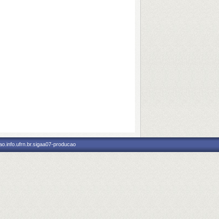
o.info.ufrn.br.sigaa07-producao