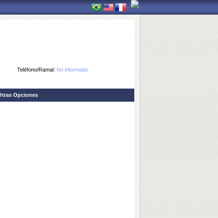
Teléfono/Ramal:
No informado
Otras Opciones