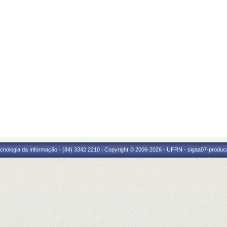
cnologia da Informação - (84) 3342 2210 | Copyright © 2006-2026 - UFRN - sigaa07-produca