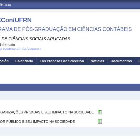
adêmicas
Con/UFRN
AMA DE PÓS-GRADUAÇÃO EM CIÊNCIAS CONTÁBEIS
 DE CIÊNCIAS SOCIAIS APLICADAS
informado
sgraduacao.ufrn.br/ppgccon
gación
Calendario
Los Procesos de Selección
Noticias
Documentos
ORGANIZAÇÕES PRIVADAS E SEU IMPACTO NA SOCIEDADE
ETOR PÚBLICO E SEU IMPACTO NA SOCIEDADE