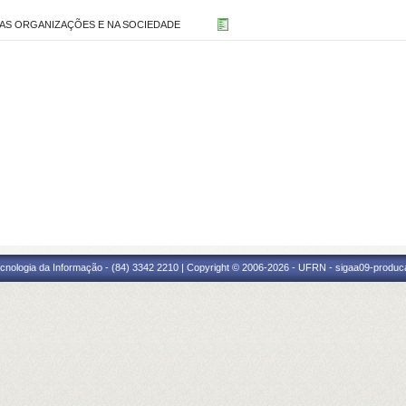
NAS ORGANIZAÇÕES E NA SOCIEDADE
cnologia da Informação - (84) 3342 2210 | Copyright © 2006-2026 - UFRN - sigaa09-produca