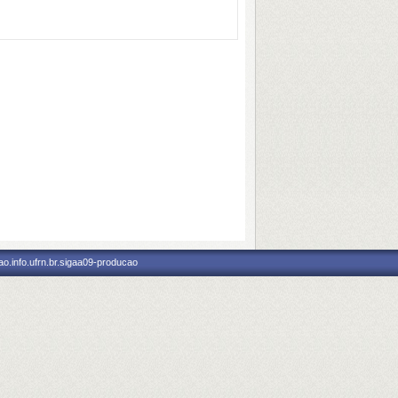
o.info.ufrn.br.sigaa09-producao