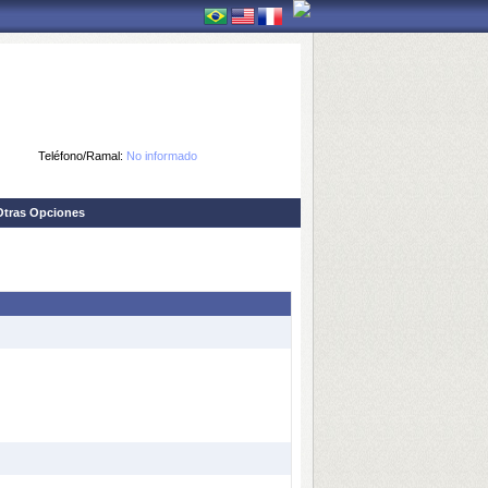
Teléfono/Ramal:
No informado
Otras Opciones