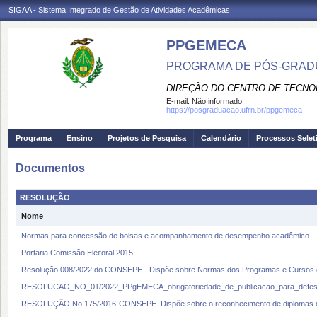
SIGAA - Sistema Integrado de Gestão de Atividades Acadêmicas
PPGEMECA
PROGRAMA DE PÓS-GRAD
DIREÇÃO DO CENTRO DE TECNO
E-mail:
Não informado
https://posgraduacao.ufrn.br/ppgemeca
Programa
Ensino
Projetos de Pesquisa
Calendário
Processos Selet
Documentos
RESOLUÇÃO
Nome
Normas para concessão de bolsas e acompanhamento de desempenho acadêmico
Portaria Comissão Eleitoral 2015
Resolução 008/2022 do CONSEPE - Dispõe sobre Normas dos Programas e Cursos
RESOLUCAO_NO_01/2022_PPgEMECA_obrigatoriedade_de_publicacao_para_defe
RESOLUÇÃO No 175/2016-CONSEPE. Dispõe sobre o reconhecimento de diplomas 