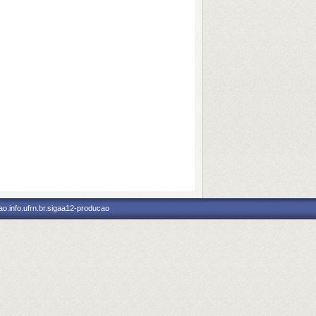
o.info.ufrn.br.sigaa12-producao