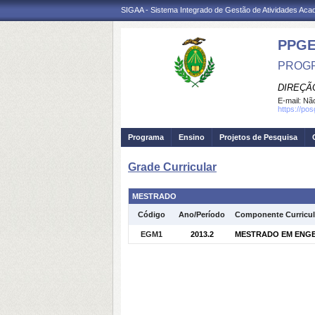
SIGAA - Sistema Integrado de Gestão de Atividades Ac
PPG
PROGR
DIREÇÃ
E-mail:
Não
https://po
Programa
Ensino
Projetos de Pesquisa
Grade Curricular
MESTRADO
Código
Ano/Período
Componente Curricul
EGM1
2013.2
MESTRADO EM ENGEN