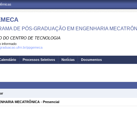
adêmicas
EMECA
AMA DE PÓS-GRADUAÇÃO EM ENGENHARIA MECATRÔN
O DO CENTRO DE TECNOLOGIA
 informado
sgraduacao.ufrn.br/ppgemeca
Calendário
Processos Seletivos
Notícias
Documentos
ar
HARIA MECATRÔNICA - Presencial