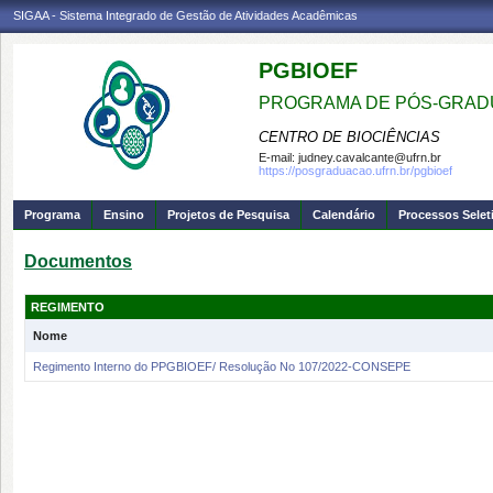
SIGAA - Sistema Integrado de Gestão de Atividades Acadêmicas
PGBIOEF
PROGRAMA DE PÓS-GRADU
CENTRO DE BIOCIÊNCIAS
E-mail:
judney.cavalcante@ufrn.br
https://posgraduacao.ufrn.br/pgbioef
Programa
Ensino
Projetos de Pesquisa
Calendário
Processos Selet
Documentos
REGIMENTO
Nome
Regimento Interno do PPGBIOEF/ Resolução No 107/2022-CONSEPE