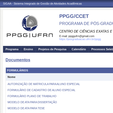
SIGAA - Sistema Integrado de Gestão de Atividades Acadêmicas
PPGG/CCET
PROGRAMA DE PÓS-GRADU
CENTRO DE CIÊNCIAS EXATAS E
E-mail:
ppggufrn@gmail.com
https://posgraduacao.ufrn.br/ppgg
Programa
Ensino
Projetos de Pesquisa
Calendário
Processos Selet
Documentos
FORMULÁRIOS
Nome
AUTORIZAÇÃO DE MATRICULA PARA ALUNO ESPECIAL
FORMULÁRIO DE CADASTRO DE ALUNO ESPECIAL
FORMULÁRIO PLANO DE TRABALHO
MODELO DE ATA PARA DISSERTAÇÃO
MODELO DE ATA PARA TESE