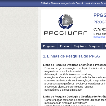
SIGAA - Sistema Integrado de Gestão de Atividades Ac
PPGG
PROGR
CENTRO
E-mail:
pp
https://po
Programa
Ensino
Projetos de Pesquisa
1. Linhas de Pesquisa do PPGG
Linha de Pesquisa Evolução Litosférica e Proces
Estudos em geocronologia e evolução tectônica de ter
magmatismo e evolução crustal;
deformação dúctil de terrenos cristalinos;
evolução tectônica e estratigráfica de bacias sedimen
controles tectônicos da sedimentação, do magmatism
processos petrogenéticos, evolutivos e parâmetros int
anisotropia sísmica e sismicidade regional;
neotectônica e paleosismicidade.
Linha de Pesquisa Geologia e Geofísica do Petról
Caracterização tectônica e sedimentar utilizando técn
modelagem de sistemas petrolíferos;