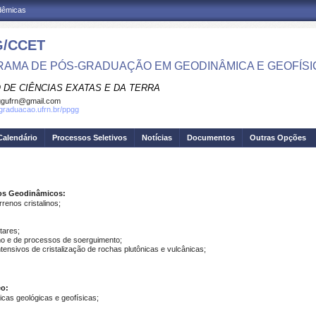
adêmicas
/CCET
AMA DE PÓS-GRADUAÇÃO EM GEODINÂMICA E GEOFÍSI
 DE CIÊNCIAS EXATAS E DA TERRA
ggufrn@gmail.com
sgraduacao.ufrn.br/ppgg
Calendário
Processos Seletivos
Notícias
Documentos
Outras Opções
sos Geodinâmicos:
renos cristalinos;
tares;
o e de processos de soerguimento;
ensivos de cristalização de rochas plutônicas e vulcânicas;
eo:
icas geológicas e geofísicas;