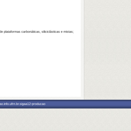
 plataformas carbonáticas, siliciclásticas e mistas;
o.info.ufrn.br.sigaa12-producao