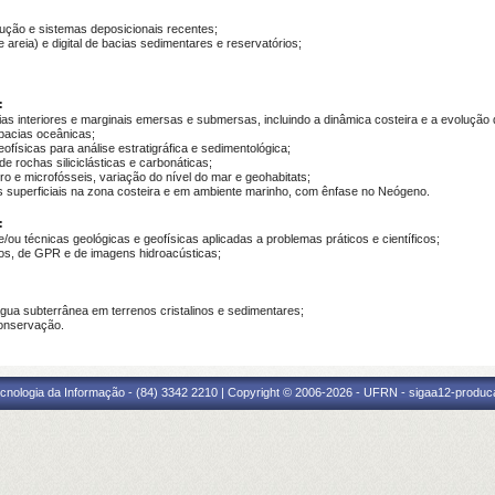
ução e sistemas deposicionais recentes;
reia) e digital de bacias sedimentares e reservatórios;
:
s interiores e marginais emersas e submersas, incluindo a dinâmica costeira e a evolução de
bacias oceânicas;
físicas para análise estratigráfica e sedimentológica;
e rochas siliciclásticas e carbonáticas;
 e microfósseis, variação do nível do mar e geohabitats;
superficiais na zona costeira e em ambiente marinho, com ênfase no Neógeno.
:
/ou técnicas geológicas e geofísicas aplicadas a problemas práticos e científicos;
s, de GPR e de imagens hidroacústicas;
ua subterrânea em terrenos cristalinos e sedimentares;
onservação.
cnologia da Informação - (84) 3342 2210 | Copyright © 2006-2026 - UFRN - sigaa12-produca