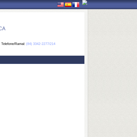
CA
Telefone/Ramal:
(84) 3342-2277/214