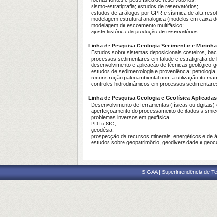
rochas fontes e petrofísica de reservatórios;
sismo-estratigrafia; estudos de reservatórios;
estudos de análogos por GPR e sísmica de alta resol
modelagem estrutural analógica (modelos em caixa de a
modelagem de escoamento multifásico;
ajuste histórico da produção de reservatórios.
Linha de Pesquisa Geologia Sedimentar e Marinha
Estudos sobre sistemas deposicionais costeiros, bacia
processos sedimentares em talude e estratigrafia de 
desenvolvimento e aplicação de técnicas geológico-geo
estudos de sedimentologia e proveniência; petrologia d
reconstrução paleoambiental com a utilização de macro
controles hidrodinâmicos em processos sedimentares 
Linha de Pesquisa Geologia e Geofísica Aplicadas
Desenvolvimento de ferramentas (físicas ou digitais) e
aperfeiçoamento do processamento de dados sísmico
problemas inversos em geofísica;
PDI e SIG;
geodésia;
prospecção de recursos minerais, energéticos e de ág
estudos sobre geopatrimônio, geodiversidade e geoc
SIGAA | Superintendência de Te